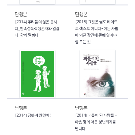
단행본
단행본
[2014] 우리들의 삶은 동사
[2015] 그것은 썸도 데이트
다_친족성폭력생존자와 열림
도 섹스도 아니다-아는 사람
터, 함께 말하다
에 의한 강간에 관해 알아야
할 모든 것
단행본
단행본
[2014] 당하지 않겠어!
[2014] 괴물이 된 사람들 -
아홉 명의 아동 성범죄자를
만나다