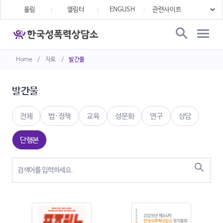
울림
열림터
ENGLISH
Home
/
자료
/
발간물
발간물
전체
법·정책
교육
성문화
연구
상담
단행본