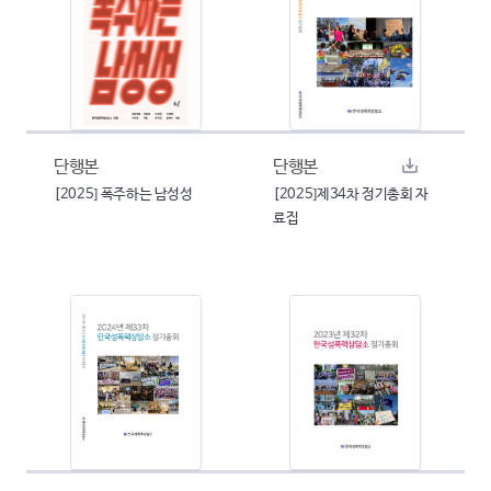
단행본
단행본
[2025] 폭주하는 남성성
[2025]제34차 정기총회 자
료집