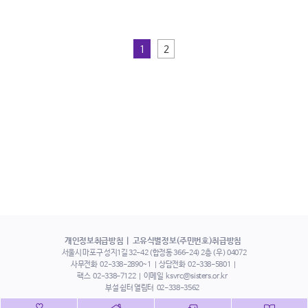
1
2
개인정보취급방침
고유식별정보(주민번호)취급방침
서울시 마포구 성지1길 32-42 (합정동 366-24) 2층 (우) 04072
사무전화
02-338-2890~1
상담전화
02-338-5801
팩스
02-338-7122
이메일
ksvrc@sisters.or.kr
부설 쉼터 열림터
02-338-3562