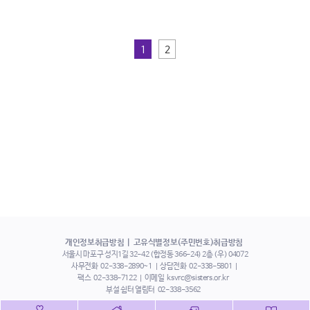
1
2
개인정보취급방침
고유식별정보(주민번호)취급방침
서울시 마포구 성지1길 32-42 (합정동 366-24) 2층 (우) 04072
사무전화
02-338-2890~1
상담전화
02-338-5801
팩스
02-338-7122
이메일
ksvrc@sisters.or.kr
부설 쉼터 열림터
02-338-3562