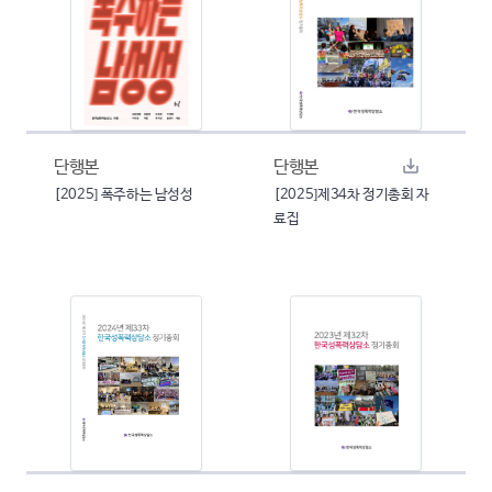
단행본
단행본
[2025] 폭주하는 남성성
[2025]제34차 정기총회 자
료집