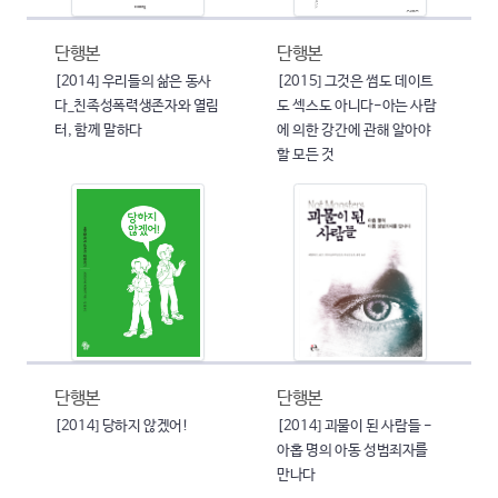
단행본
단행본
[2014] 우리들의 삶은 동사
[2015] 그것은 썸도 데이트
다_친족성폭력생존자와 열림
도 섹스도 아니다-아는 사람
터, 함께 말하다
에 의한 강간에 관해 알아야
할 모든 것
단행본
단행본
[2014] 당하지 않겠어!
[2014] 괴물이 된 사람들 -
아홉 명의 아동 성범죄자를
만나다