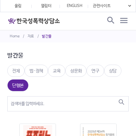
울림
열림터
ENGLISH
Home
/
자료
/
발간물
발간물
전체
법·정책
교육
성문화
연구
상담
단행본