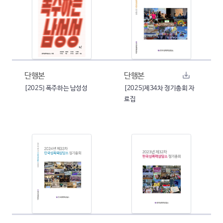
단행본
단행본
[2025] 폭주하는 남성성
[2025]제34차 정기총회 자
료집