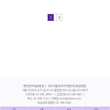
1
2
개인정보취급방침
고유식별정보(주민번호)취급방침
서울시 마포구 성지1길 32-42 (합정동 366-24) 2층 (우) 04072
사무전화
02-338-2890~1
상담전화
02-338-5801
팩스
02-338-7122
이메일
ksvrc@sisters.or.kr
부설 쉼터 열림터
02-338-3562