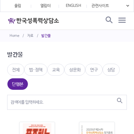
울림
열림터
ENGLISH
Home
/
자료
/
발간물
발간물
전체
법·정책
교육
성문화
연구
상담
단행본