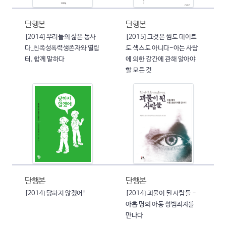
단행본
단행본
[2014] 우리들의 삶은 동사
[2015] 그것은 썸도 데이트
다_친족성폭력생존자와 열림
도 섹스도 아니다-아는 사람
터, 함께 말하다
에 의한 강간에 관해 알아야
할 모든 것
단행본
단행본
[2014] 당하지 않겠어!
[2014] 괴물이 된 사람들 -
아홉 명의 아동 성범죄자를
만나다