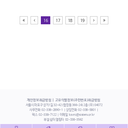
처음페이지
이전
다음
끝페이지
16
17
18
19
개인정보취급방침
고유식별정보(주민번호)취급방침
서울시 마포구 성지1길 32-42 (합정동 366-24) 2층 (우) 04072
사무전화
02-338-2890~1
상담전화
02-338-5801
팩스
02-338-7122
이메일
ksvrc@sisters.or.kr
부설 쉼터 열림터
02-338-3562