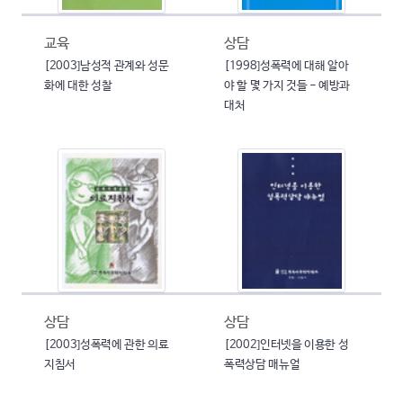
교육
상담
[2003]남성적 관계와 성문
[1998]성폭력에 대해 알아
화에 대한 성찰
야 할 몇 가지 것들 - 예방과
대처
상담
상담
[2003]성폭력에 관한 의료
[2002]인터넷을 이용한 성
지침서
폭력상담 매뉴얼