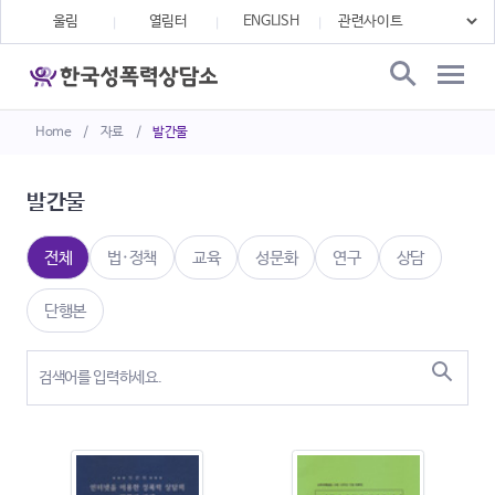
울림
열림터
ENGLISH
Home
/
자료
/
발간물
발간물
전체
법·정책
교육
성문화
연구
상담
단행본