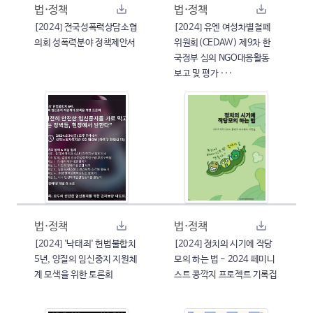
법·정책
법·정책
[2024] 전국성폭력상담소협
[2024] 유엔 여성차별철폐
의회 성폭력분야 정책제안서
위원회(CEDAW) 제9차 한
국정부 심의 NGO대응활동
보고 및 평가 ···
법·정책
법·정책
[2024] '낙태죄' 헌법불합치
[2024] 정치의 시기에 작당
5년, 양질의 임신중지 지원체
모의 하는 법 - 2024 페미니
계 모색을 위한 토론회
스트 콩깍지 프로젝트 기록집