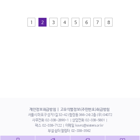
1
2
3
4
5
6
7
8
개인정보취급방침
고유식별정보(주민번호)취급방침
서울시 마포구 성지1길 32-42 (합정동 366-24) 2층 (우) 04072
사무전화
02-338-2890~1
상담전화
02-338-5801
팩스
02-338-7122
이메일
ksvrc@sisters.or.kr
부설 쉼터 열림터
02-338-3562