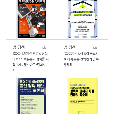
법·정책
법·정책
[2024] 체제전환운동 정치
[2023] 친족성폭력 공소시
대회 : 사회운동의 정치를 시
효 폐지 운동 전략찾기 연속
작하자 : 핸드아웃/결과보고
간담회
서