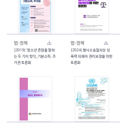
법·정책
법·정책
[2019] '청소년 존엄을 말하
[2024] 형사소송절차상 성
는 두 가지 방식_기본소득, 주
폭력 피해자 권리보장을 위한
거권 토론회
토론회