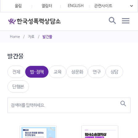
울림
열림터
ENGLISH
Home
/
자료
/
발간물
발간물
전체
법·정책
교육
성문화
연구
상담
단행본