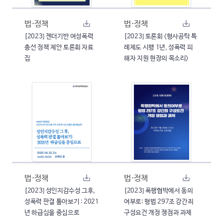
법·정책
법·정책
[2023] 젠더기반 여성폭력
[2023] 토론회 <형사공탁 특
총선 정책 제안 토론회 자료
례제도 시행 1년, 성폭력 피
집
해자 지원 현장의 목소리>
법·정책
법·정책
[2023] 성인지감수성 그후,
[2023] 폭행협박에서 동의
성폭력 판결 톺아보기 : 2021
여부로: 형법 297조 강간죄
년 하급심을 중심으로
구성요건 개정 쟁점과 과제