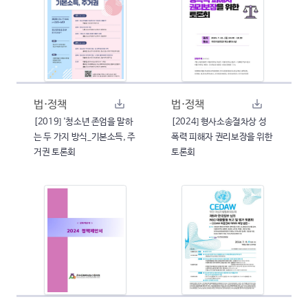
법·정책
법·정책
[2019] '청소년 존엄을 말하
[2024] 형사소송절차상 성
는 두 가지 방식_기본소득, 주
폭력 피해자 권리보장을 위한
거권 토론회
토론회