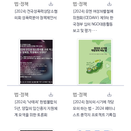
법·정책
법·정책
[2024] 전국성폭력상담소협
[2024] 유엔 여성차별철폐
의회 성폭력분야 정책제안서
위원회(CEDAW) 제9차 한
국정부 심의 NGO대응활동
보고 및 평가 ···
법·정책
법·정책
[2024] '낙태죄' 헌법불합치
[2024] 정치의 시기에 작당
5년, 양질의 임신중지 지원체
모의 하는 법 - 2024 페미니
계 모색을 위한 토론회
스트 콩깍지 프로젝트 기록집