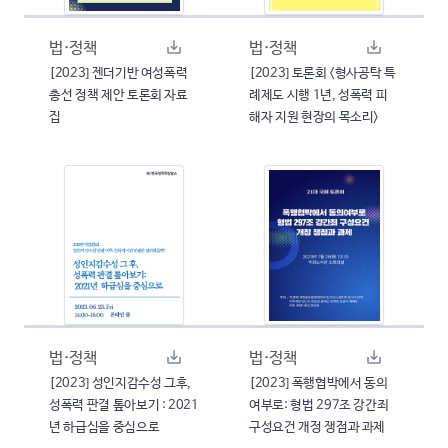
법·정책
법·정책
[2023] 젠더기반 여성폭력
[2023] 토론회 <형사공탁 특
총선 정책 제안 토론회 자료
례제도 시행 1년, 성폭력 피
집
해자 지원 현장의 목소리>
법·정책
법·정책
[2023] 성인지감수성 그후,
[2023] 폭행협박에서 동의
성폭력 판결 톺아보기 : 2021
여부로: 형법 297조 강간죄
년 하급심을 중심으로
구성요건 개정 쟁점과 과제