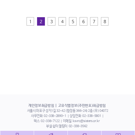
1
2
3
4
5
6
7
8
개인정보취급방침
고유식별정보(주민번호)취급방침
서울시 마포구 성지1길 32-42 (합정동 366-24) 2층 (우) 04072
사무전화
02-338-2890~1
상담전화
02-338-5801
팩스
02-338-7122
이메일
ksvrc@sisters.or.kr
부설 쉼터 열림터
02-338-3562