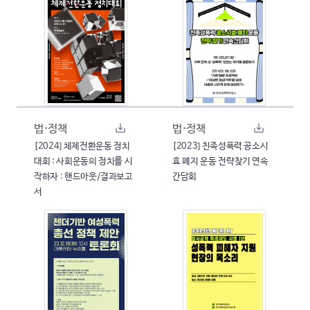
법·정책
법·정책
[2024] 체제전환운동 정치
[2023] 친족성폭력 공소시
대회 : 사회운동의 정치를 시
효 폐지 운동 전략찾기 연속
작하자 : 핸드아웃/결과보고
간담회
서