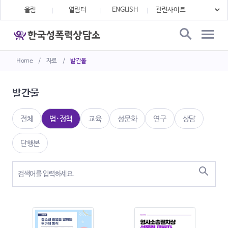
울림
열림터
ENGLISH
Home
/
자료
/
발간물
발간물
전체
법·정책
교육
성문화
연구
상담
단행본