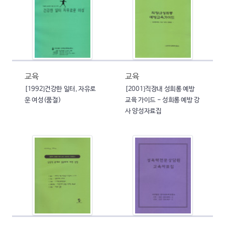
교육
교육
[1992]건강한 일터, 자유로
[2001]직장내 성희롱 예방
운 여성(품절)
교육 가이드 - 성희롱 예방 강
사 양성자료집