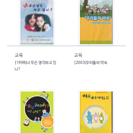
교육
교육
[1998]너 무슨 생각하고 있
[2003]우리들의 약속
니?