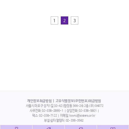
1
2
3
개인정보취급방침
고유식별정보(주민번호)취급방침
서울시 마포구 성지1길 32-42 (합정동 366-24) 2층 (우) 04072
사무전화
02-338-2890~1
상담전화
02-338-5801
팩스
02-338-7122
이메일
ksvrc@sisters.or.kr
부설 쉼터 열림터
02-338-3562