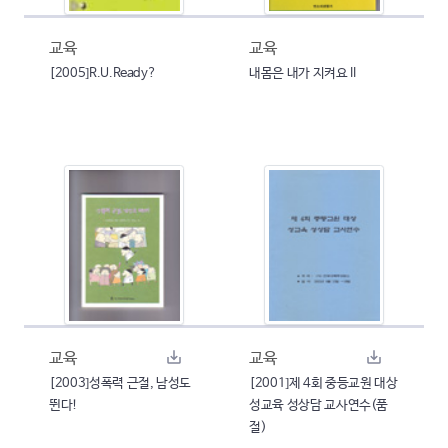
교육
교육
[2005]R.U.Ready?
내몸은 내가 지켜요 II
교육
교육
[2003]성폭력 근절, 남성도
[2001]제 4회 중등교원 대상
뛴다!
성교육 성상담 교사연수(품
절)