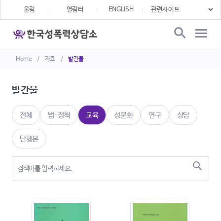
울림
열림터
ENGLISH
Home
/
자료
/
발간물
발간물
전체
법·정책
교육
성문화
연구
상담
단행본