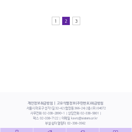
1
2
3
개인정보취급방침
고유식별정보(주민번호)취급방침
서울시 마포구 성지1길 32-42 (합정동 366-24) 2층 (우) 04072
사무전화
02-338-2890~1
상담전화
02-338-5801
팩스
02-338-7122
이메일
ksvrc@sisters.or.kr
부설 쉼터 열림터
02-338-3562