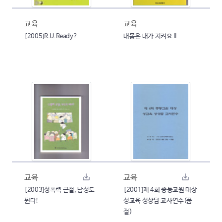
교육
교육
[2005]R.U.Ready?
내몸은 내가 지켜요 II
교육
교육
[2003]성폭력 근절, 남성도
[2001]제 4회 중등교원 대상
뛴다!
성교육 성상담 교사연수(품
절)