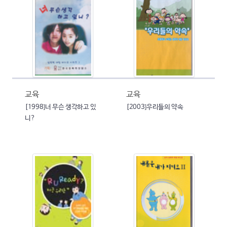
교육
교육
[1998]너 무슨 생각하고 있
[2003]우리들의 약속
니?