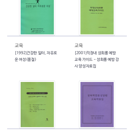
교육
교육
[1992]건강한 일터, 자유로
[2001]직장내 성희롱 예방
운 여성(품절)
교육 가이드 - 성희롱 예방 강
사 양성자료집