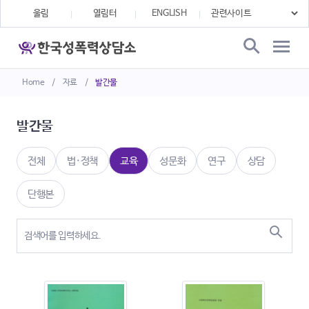
울림
열림터
ENGLISH
Home
/
자료
/
발간물
발간물
전체
법·정책
교육
성문화
연구
상담
단행본