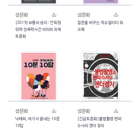
성문화
성문화
[2019] 보통의 승리 : 안희정
질문을 바꾸는 섹슈얼리티 워
위력 성폭력사건 의미와 과제
크북
토론회
성문화
성문화
낙태죄, 여기서 끝내는 10문
[긴급토론회] 불법촬영 편파
10답
수사의 젠더 정치