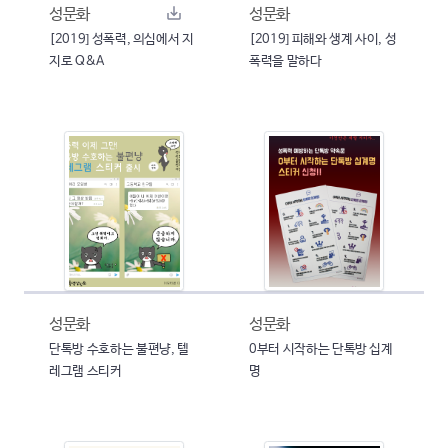
성문화
성문화
[2019] 성폭력, 의심에서 지
[2019] 피해와 생계 사이, 성
지로 Q&A
폭력을 말하다
성문화
성문화
단톡방 수호하는 불편냥, 텔
0부터 시작하는 단톡방 십계
레그램 스티커
명