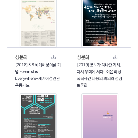
성문화
성문화
[2018] 3.8 세계여성의날 기
[2019] 분노가 지나간 자리,
념 Feminist is
다시 무대에 서다 : 이윤택 성
Everywhere-세계여성인권
폭력사건 대응의 의의와 쟁점
운동지도
토론회