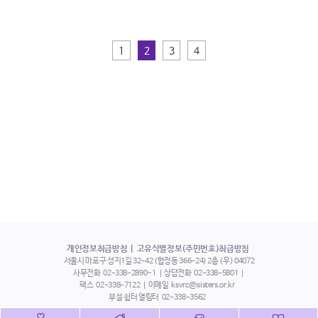
1
2
3
4
개인정보취급방침
고유식별정보(주민번호)취급방침
서울시 마포구 성지1길 32-42 (합정동 366-24) 2층 (우) 04072
사무전화
02-338-2890~1
상담전화
02-338-5801
팩스
02-338-7122
이메일
ksvrc@sisters.or.kr
부설 쉼터 열림터
02-338-3562