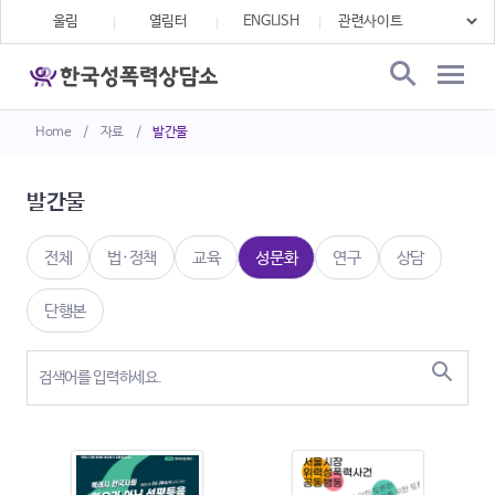
울림
열림터
ENGLISH
Home
/
자료
/
발간물
발간물
전체
법·정책
교육
성문화
연구
상담
단행본