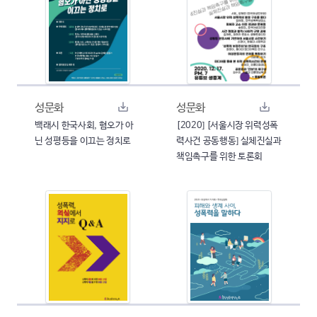
성문화
성문화
백래시 한국사회, 혐오가 아
[2020] [서울시장 위력성폭
닌 성평등을 이끄는 정치로
력사건 공동행동] 실체진실과
책임촉구를 위한 토론회