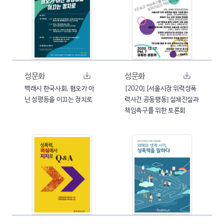
성문화
성문화
백래시 한국사회, 혐오가 아
[2020] [서울시장 위력성폭
닌 성평등을 이끄는 정치로
력사건 공동행동] 실체진실과
책임촉구를 위한 토론회