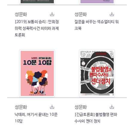
성문화
성문화
[2019] 보통의 승리 : 안희정
질문을 바꾸는 섹슈얼리티 워
위력 성폭력사건 의미와 과제
크북
토론회
성문화
성문화
낙태죄, 여기서 끝내는 10문
[긴급토론회] 불법촬영 편파
10답
수사의 젠더 정치