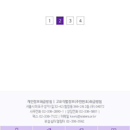
1
2
3
4
개인정보취급방침
고유식별정보(주민번호)취급방침
서울시 마포구 성지1길 32-42 (합정동 366-24) 2층 (우) 04072
사무전화
02-338-2890~1
상담전화
02-338-5801
팩스
02-338-7122
이메일
ksvrc@sisters.or.kr
부설 쉼터 열림터
02-338-3562