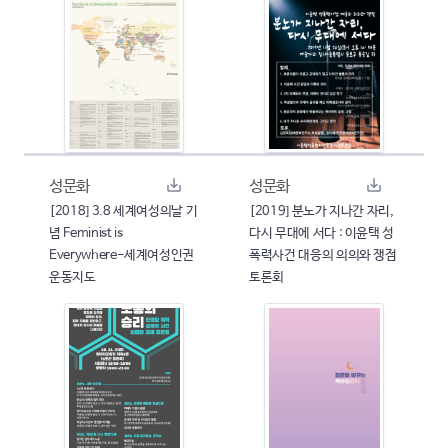
성문화
성문화
[2018] 3.8 세계여성의날 기
[2019] 분노가 지나간 자리,
념 Feminist is
다시 무대에 서다 : 이윤택 성
Everywhere-세계여성인권
폭력사건 대응의 의의와 쟁점
운동지도
토론회