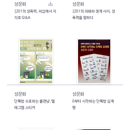
성문화
성문화
[2019] 성폭력, 의심에서 지
[2019] 피해와 생계 사이, 성
지로 Q&A
폭력을 말하다
성문화
성문화
단톡방 수호하는 불편냥, 텔
0부터 시작하는 단톡방 십계
레그램 스티커
명