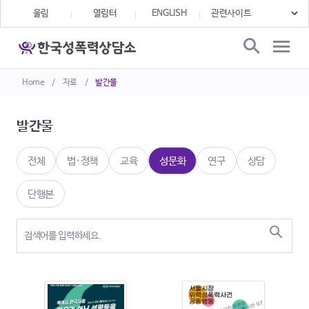
울림
열림터
ENGLISH
Home
/
자료
/
발간물
발간물
전체
법·정책
교육
성문화
연구
상담
단행본