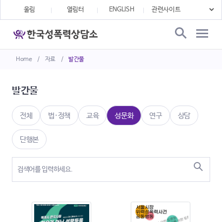
울림
열림터
ENGLISH
Home
/
자료
/
발간물
발간물
전체
법·정책
교육
성문화
연구
상담
단행본