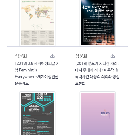
성문화
성문화
[2018] 3.8 세계여성의날 기
[2019] 분노가 지나간 자리,
념 Feminist is
다시 무대에 서다 : 이윤택 성
Everywhere-세계여성인권
폭력사건 대응의 의의와 쟁점
운동지도
토론회