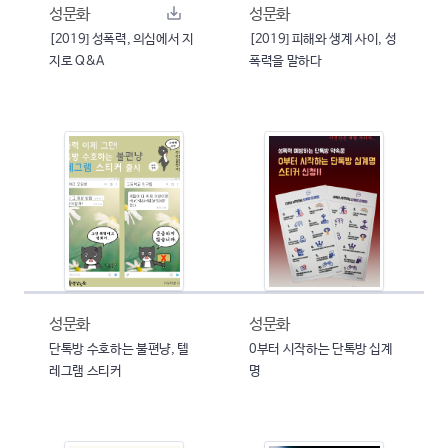
성문화
성문화
[2019] 성폭력, 의심에서 지
[2019] 피해와 생계 사이, 성
지로 Q&A
폭력을 말하다
성문화
성문화
단톡방 수호하는 불편냥, 텔
0부터 시작하는 단톡방 십계
레그램 스티커
명