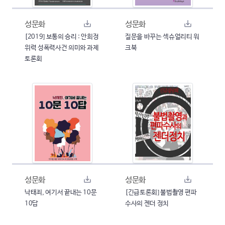
성문화
성문화
[2019] 보통의 승리 : 안희정
질문을 바꾸는 섹슈얼리티 워
위력 성폭력사건 의미와 과제
크북
토론회
성문화
성문화
낙태죄, 여기서 끝내는 10문
[긴급토론회] 불법촬영 편파
10답
수사의 젠더 정치