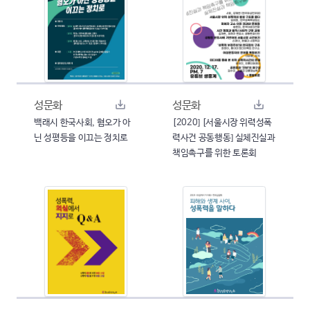
성문화
성문화
백래시 한국사회, 혐오가 아
[2020] [서울시장 위력성폭
닌 성평등을 이끄는 정치로
력사건 공동행동] 실체진실과
책임촉구를 위한 토론회