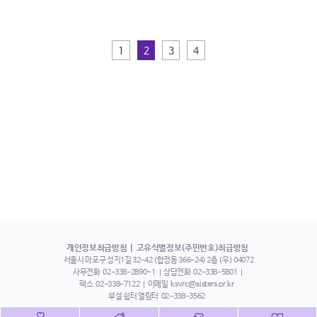
1
2
3
4
개인정보취급방침
고유식별정보(주민번호)취급방침
서울시 마포구 성지1길 32-42 (합정동 366-24) 2층 (우) 04072
사무전화
02-338-2890~1
상담전화
02-338-5801
팩스
02-338-7122
이메일
ksvrc@sisters.or.kr
부설 쉼터 열림터
02-338-3562