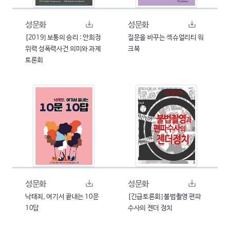
성문화
성문화
[2019] 보통의 승리 : 안희정
질문을 바꾸는 섹슈얼리티 워
위력 성폭력사건 의미와 과제
크북
토론회
성문화
성문화
낙태죄, 여기서 끝내는 10문
[긴급토론회] 불법촬영 편파
10답
수사의 젠더 정치