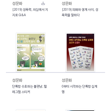
성문화
성문화
[2019] 성폭력, 의심에서 지
[2019] 피해와 생계 사이, 성
지로 Q&A
폭력을 말하다
성문화
성문화
단톡방 수호하는 불편냥, 텔
0부터 시작하는 단톡방 십계
레그램 스티커
명