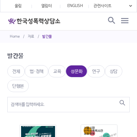
울림
열림터
ENGLISH
Home
/
자료
/
발간물
발간물
전체
법·정책
교육
성문화
연구
상담
단행본