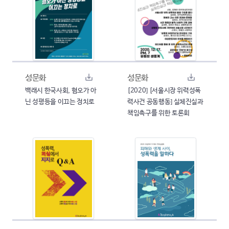
성문화
성문화
백래시 한국사회, 혐오가 아
[2020] [서울시장 위력성폭
닌 성평등을 이끄는 정치로
력사건 공동행동] 실체진실과
책임촉구를 위한 토론회