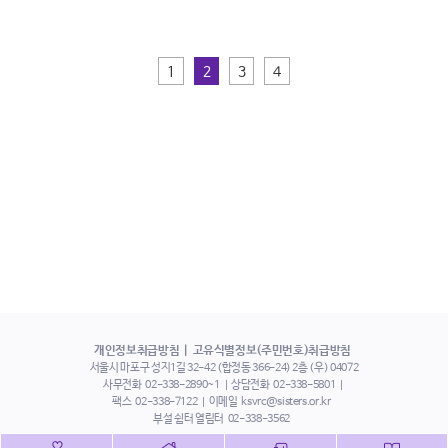
1
2
3
4
개인정보취급방침
고유식별정보(주민번호)취급방침
서울시 마포구 성지1길 32-42 (합정동 366-24) 2층 (우) 04072
사무전화
02-338-2890~1
상담전화
02-338-5801
팩스
02-338-7122
이메일
ksvrc@sisters.or.kr
부설 쉼터 열림터
02-338-3562