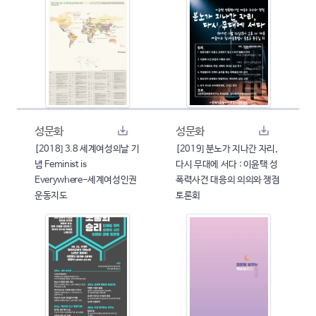
성문화
성문화
[2018] 3.8 세계여성의날 기
[2019] 분노가 지나간 자리,
념 Feminist is
다시 무대에 서다 : 이윤택 성
Everywhere-세계여성인권
폭력사건 대응의 의의와 쟁점
운동지도
토론회