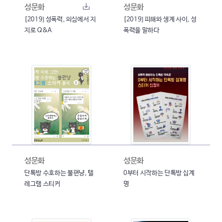
성문화
성문화
[2019] 성폭력, 의심에서 지
[2019] 피해와 생계 사이, 성
지로 Q&A
폭력을 말하다
성문화
성문화
단톡방 수호하는 불편냥, 텔
0부터 시작하는 단톡방 십계
레그램 스티커
명