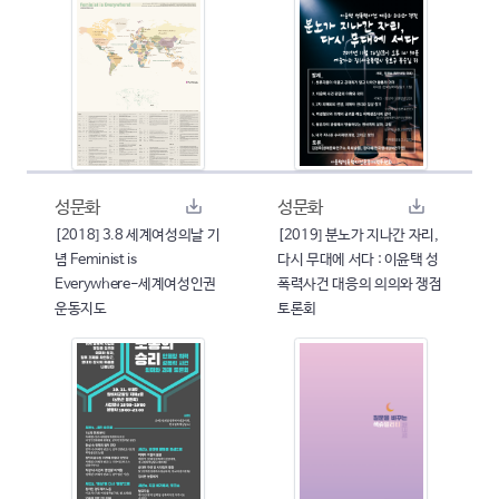
성문화
성문화
[2018] 3.8 세계여성의날 기
[2019] 분노가 지나간 자리,
념 Feminist is
다시 무대에 서다 : 이윤택 성
Everywhere-세계여성인권
폭력사건 대응의 의의와 쟁점
운동지도
토론회