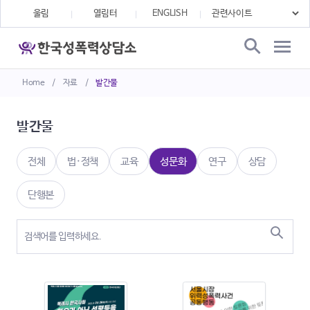
울림
열림터
ENGLISH
Home
/
자료
/
발간물
발간물
전체
법·정책
교육
성문화
연구
상담
단행본