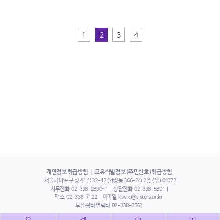
1
2
3
4
개인정보취급방침
고유식별정보(주민번호)취급방침
서울시 마포구 성지1길 32-42 (합정동 366-24) 2층 (우) 04072
사무전화
02-338-2890~1
상담전화
02-338-5801
팩스
02-338-7122
이메일
ksvrc@sisters.or.kr
부설 쉼터 열림터
02-338-3562