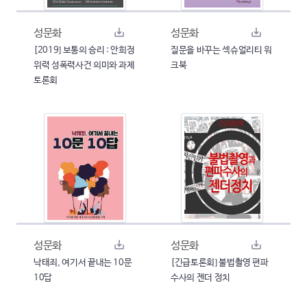
성문화
성문화
[2019] 보통의 승리 : 안희정
질문을 바꾸는 섹슈얼리티 워
위력 성폭력사건 의미와 과제
크북
토론회
성문화
성문화
낙태죄, 여기서 끝내는 10문
[긴급토론회] 불법촬영 편파
10답
수사의 젠더 정치