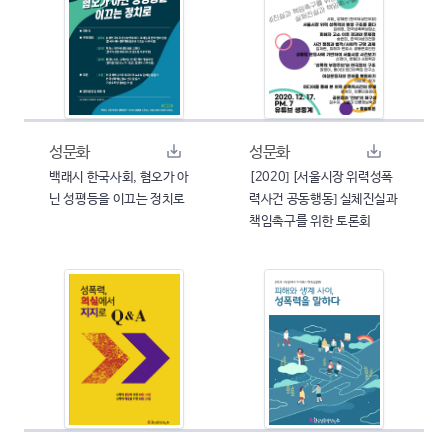
성문화
성문화
백래시 한국사회, 혐오가 아
[2020] [서울시장 위력성폭
닌 성평등을 이끄는 정치로
력사건 공동행동] 실체진실과
책임촉구를 위한 토론회