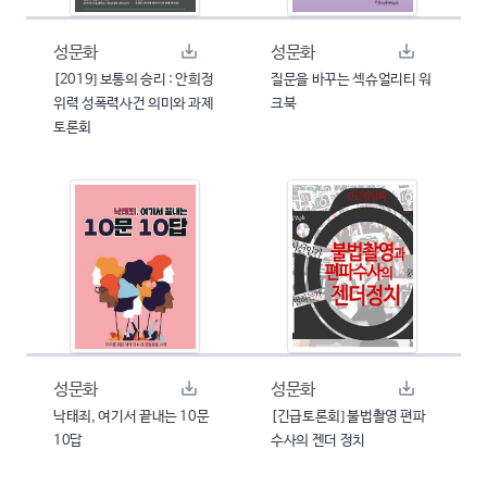
성문화
성문화
[2019] 보통의 승리 : 안희정
질문을 바꾸는 섹슈얼리티 워
위력 성폭력사건 의미와 과제
크북
토론회
성문화
성문화
낙태죄, 여기서 끝내는 10문
[긴급토론회] 불법촬영 편파
10답
수사의 젠더 정치