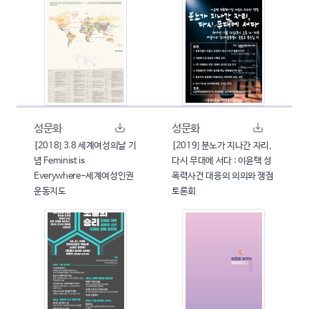
성문화
성문화
[2018] 3.8 세계여성의날 기
[2019] 분노가 지나간 자리,
념 Feminist is
다시 무대에 서다 : 이윤택 성
Everywhere-세계여성인권
폭력사건 대응의 의의와 쟁점
운동지도
토론회