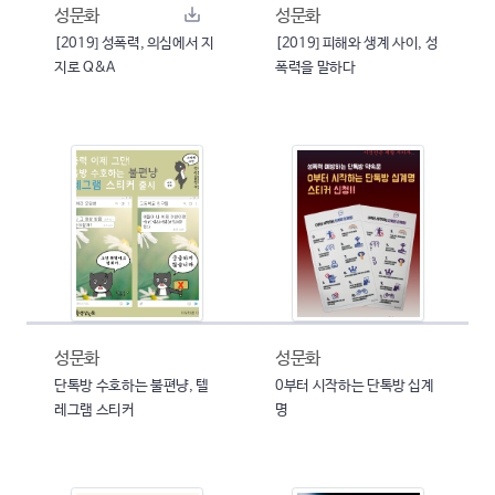
성문화
성문화
[2019] 성폭력, 의심에서 지
[2019] 피해와 생계 사이, 성
지로 Q&A
폭력을 말하다
성문화
성문화
단톡방 수호하는 불편냥, 텔
0부터 시작하는 단톡방 십계
레그램 스티커
명