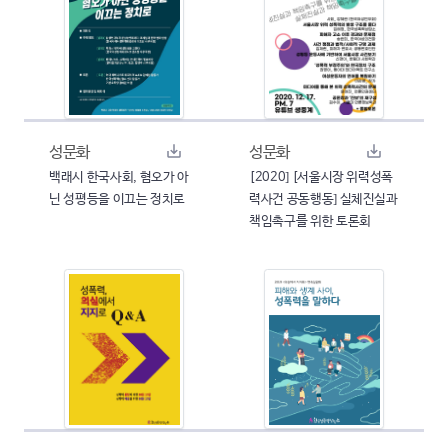
성문화
성문화
백래시 한국사회, 혐오가 아
[2020] [서울시장 위력성폭
닌 성평등을 이끄는 정치로
력사건 공동행동] 실체진실과
책임촉구를 위한 토론회