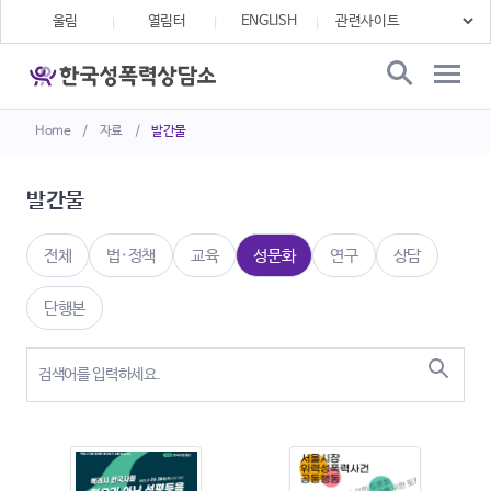
울림
열림터
ENGLISH
Home
/
자료
/
발간물
발간물
전체
법·정책
교육
성문화
연구
상담
단행본