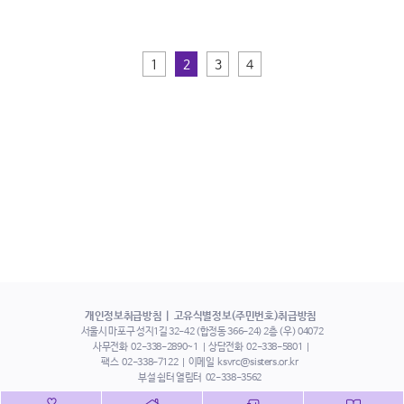
1
2
3
4
개인정보취급방침
고유식별정보(주민번호)취급방침
서울시 마포구 성지1길 32-42 (합정동 366-24) 2층 (우) 04072
사무전화
02-338-2890~1
상담전화
02-338-5801
팩스
02-338-7122
이메일
ksvrc@sisters.or.kr
부설 쉼터 열림터
02-338-3562