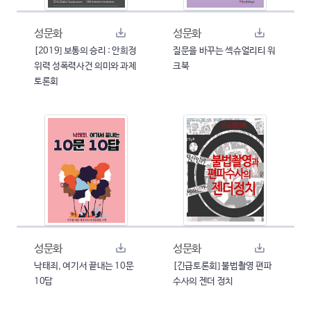
성문화
성문화
[2019] 보통의 승리 : 안희정
질문을 바꾸는 섹슈얼리티 워
위력 성폭력사건 의미와 과제
크북
토론회
성문화
성문화
낙태죄, 여기서 끝내는 10문
[긴급토론회] 불법촬영 편파
10답
수사의 젠더 정치