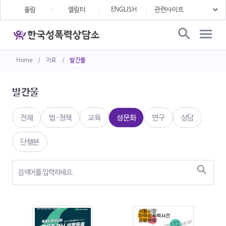
울림
열림터
ENGLISH
Home
/
자료
/
발간물
발간물
전체
법·정책
교육
성문화
연구
상담
단행본