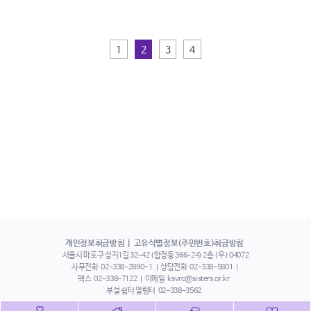
1
2
3
4
개인정보취급방침
고유식별정보(주민번호)취급방침
서울시 마포구 성지1길 32-42 (합정동 366-24) 2층 (우) 04072
사무전화
02-338-2890~1
상담전화
02-338-5801
팩스
02-338-7122
이메일
ksvrc@sisters.or.kr
부설 쉼터 열림터
02-338-3562