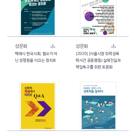
성문화
성문화
백래시 한국사회, 혐오가 아
[2020] [서울시장 위력성폭
닌 성평등을 이끄는 정치로
력사건 공동행동] 실체진실과
책임촉구를 위한 토론회