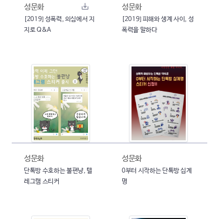
성문화
성문화
[2019] 성폭력, 의심에서 지
[2019] 피해와 생계 사이, 성
지로 Q&A
폭력을 말하다
성문화
성문화
단톡방 수호하는 불편냥, 텔
0부터 시작하는 단톡방 십계
레그램 스티커
명