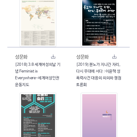
성문화
성문화
[2018] 3.8 세계여성의날 기
[2019] 분노가 지나간 자리,
념 Feminist is
다시 무대에 서다 : 이윤택 성
Everywhere-세계여성인권
폭력사건 대응의 의의와 쟁점
운동지도
토론회