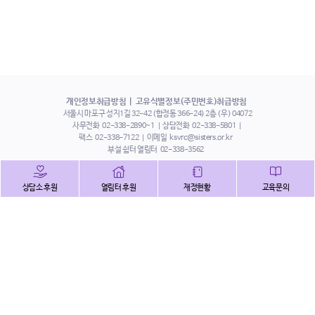
개인정보취급방침
고유식별정보(주민번호)취급방침
서울시 마포구 성지1길 32-42 (합정동 366-24) 2층 (우) 04072
사무전화
02-338-2890~1
상담전화
02-338-5801
팩스
02-338-7122
이메일
ksvrc@sisters.or.kr
부설 쉼터 열림터
02-338-3562
인스타그램
페이스북
트위터
상담소 후원
열림터 후원
재정현황
교육문의
유튜브
해피빈
본 홈페이지에 게시된 이메일 주소 자동 수집을 거부하며,
이를 위반 시 정보통신법에 의하여 처벌됨을 유념하시기 바랍니다.
Copyright©2022 사단법인 한국성폭력상담소 All Right Reserved.