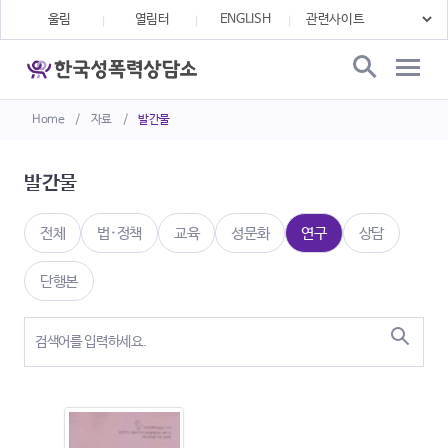
울림
열림터
ENGLISH
Home
/
자료
/
발간물
발간물
전체
법·정책
교육
성문화
연구
상담
단행본