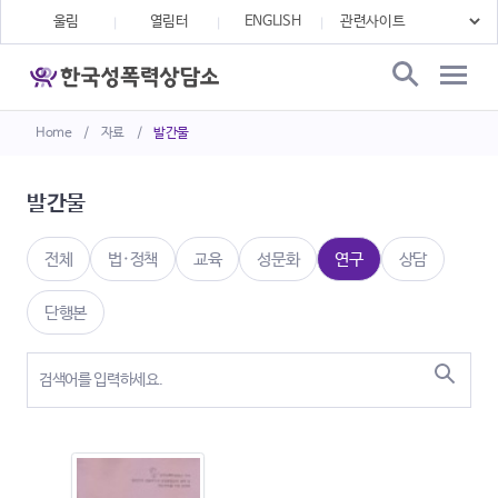
울림
열림터
ENGLISH
Home
/
자료
/
발간물
발간물
전체
법·정책
교육
성문화
연구
상담
단행본