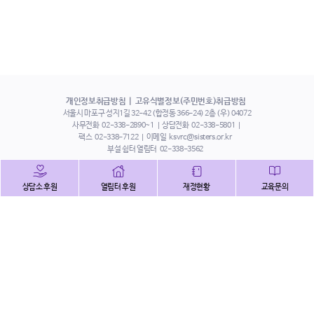
개인정보취급방침
고유식별정보(주민번호)취급방침
서울시 마포구 성지1길 32-42 (합정동 366-24) 2층 (우) 04072
사무전화
02-338-2890~1
상담전화
02-338-5801
팩스
02-338-7122
이메일
ksvrc@sisters.or.kr
부설 쉼터 열림터
02-338-3562
인스타그램
페이스북
트위터
상담소 후원
열림터 후원
재정현황
교육문의
유튜브
해피빈
본 홈페이지에 게시된 이메일 주소 자동 수집을 거부하며,
이를 위반 시 정보통신법에 의하여 처벌됨을 유념하시기 바랍니다.
Copyright©2022 사단법인 한국성폭력상담소 All Right Reserved.