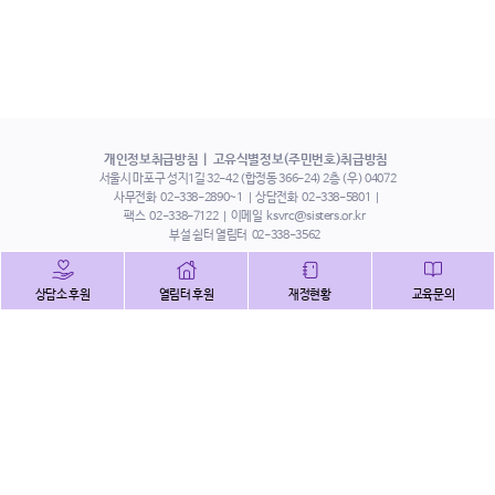
개인정보취급방침
고유식별정보(주민번호)취급방침
서울시 마포구 성지1길 32-42 (합정동 366-24) 2층 (우) 04072
사무전화
02-338-2890~1
상담전화
02-338-5801
팩스
02-338-7122
이메일
ksvrc@sisters.or.kr
부설 쉼터 열림터
02-338-3562
인스타그램
페이스북
트위터
상담소 후원
열림터 후원
재정현황
교육문의
유튜브
해피빈
본 홈페이지에 게시된 이메일 주소 자동 수집을 거부하며,
이를 위반 시 정보통신법에 의하여 처벌됨을 유념하시기 바랍니다.
Copyright©2022 사단법인 한국성폭력상담소 All Right Reserved.