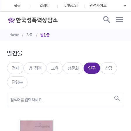
울림
열림터
ENGLISH
Home
/
자료
/
발간물
발간물
전체
법·정책
교육
성문화
연구
상담
단행본