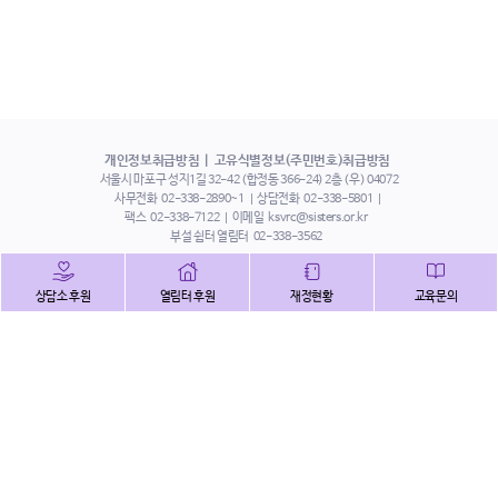
개인정보취급방침
고유식별정보(주민번호)취급방침
서울시 마포구 성지1길 32-42 (합정동 366-24) 2층 (우) 04072
사무전화
02-338-2890~1
상담전화
02-338-5801
팩스
02-338-7122
이메일
ksvrc@sisters.or.kr
부설 쉼터 열림터
02-338-3562
인스타그램
페이스북
트위터
상담소 후원
열림터 후원
재정현황
교육문의
유튜브
해피빈
본 홈페이지에 게시된 이메일 주소 자동 수집을 거부하며,
이를 위반 시 정보통신법에 의하여 처벌됨을 유념하시기 바랍니다.
Copyright©2022 사단법인 한국성폭력상담소 All Right Reserved.