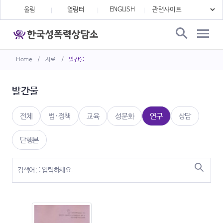
울림
열림터
ENGLISH
Home
/
자료
/
발간물
발간물
전체
법·정책
교육
성문화
연구
상담
단행본