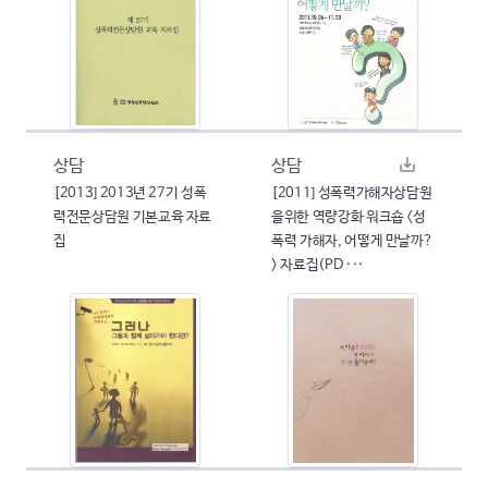
상담
상담
[2013] 2013년 27기 성폭
[2011] 성폭력가해자상담원
력전문상담원 기본교육 자료
을위한 역량강화 워크숍 <성
집
폭력 가해자, 어떻게 만날까?
> 자료집(PD ···