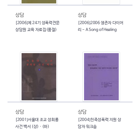
상담
상담
[2006]제 24기 성폭력전문
[2006]2006 생존자 다이어
상담원 교육 자료집(품절)
리 - A Song of Healing
상담
상담
[2001]서울대 조교 성희롱
[2004]친족성폭력 지원 상
사건 백서 (상) · (하)
담자 워크숍