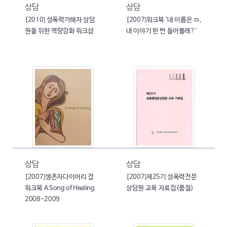
상담
상담
[2010] 성폭력가해자 상담
[2007]워크북 '내 이름은 ㅁ,
원을 위한 역량강화 워크샵
내 이야기 한 번 들어볼래?'
상담
상담
[2007]생존자다이어리 겸
[2007]제25기 성폭력전문
워크북 A Song of Healing
상담원 교육 자료집(품절)
2008-2009