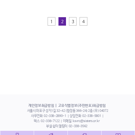
1
2
3
4
개인정보취급방침
고유식별정보(주민번호)취급방침
서울시 마포구 성지1길 32-42 (합정동 366-24) 2층 (우) 04072
사무전화
02-338-2890~1
상담전화
02-338-5801
팩스
02-338-7122
이메일
ksvrc@sisters.or.kr
부설 쉼터 열림터
02-338-3562