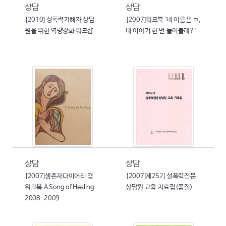
상담
상담
[2010] 성폭력가해자 상담
[2007]워크북 '내 이름은 ㅁ,
원을 위한 역량강화 워크샵
내 이야기 한 번 들어볼래?'
상담
상담
[2007]생존자다이어리 겸
[2007]제25기 성폭력전문
워크북 A Song of Healing
상담원 교육 자료집(품절)
2008-2009