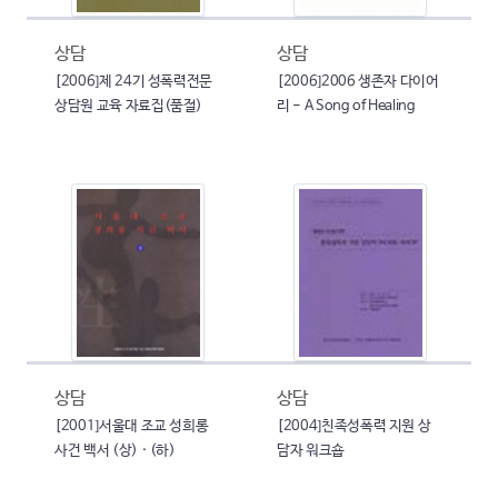
상담
상담
[2006]제 24기 성폭력전문
[2006]2006 생존자 다이어
상담원 교육 자료집(품절)
리 - A Song of Healing
상담
상담
[2001]서울대 조교 성희롱
[2004]친족성폭력 지원 상
사건 백서 (상) · (하)
담자 워크숍