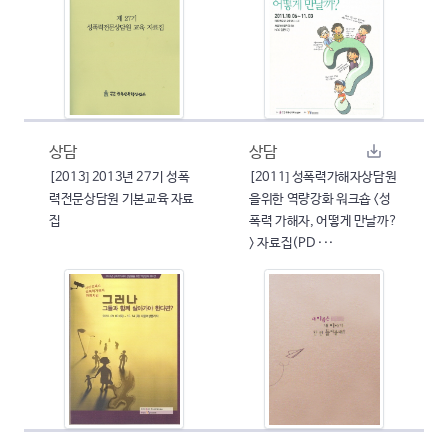
상담
상담
[2013] 2013년 27기 성폭
[2011] 성폭력가해자상담원
력전문상담원 기본교육 자료
을위한 역량강화 워크숍 <성
집
폭력 가해자, 어떻게 만날까?
> 자료집(PD ···