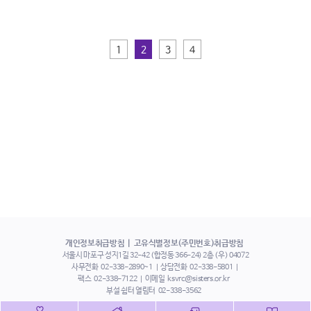
1
2
3
4
개인정보취급방침
고유식별정보(주민번호)취급방침
서울시 마포구 성지1길 32-42 (합정동 366-24) 2층 (우) 04072
사무전화
02-338-2890~1
상담전화
02-338-5801
팩스
02-338-7122
이메일
ksvrc@sisters.or.kr
부설 쉼터 열림터
02-338-3562