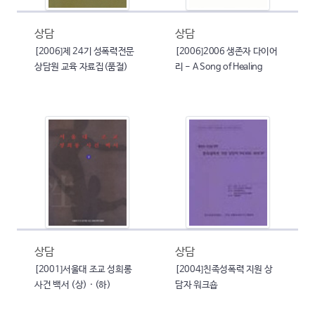
상담
상담
[2006]제 24기 성폭력전문
[2006]2006 생존자 다이어
상담원 교육 자료집(품절)
리 - A Song of Healing
상담
상담
[2001]서울대 조교 성희롱
[2004]친족성폭력 지원 상
사건 백서 (상) · (하)
담자 워크숍