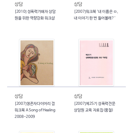
상담
상담
[2010] 성폭력가해자 상담
[2007]워크북 '내 이름은 ㅁ,
원을 위한 역량강화 워크샵
내 이야기 한 번 들어볼래?'
상담
상담
[2007]생존자다이어리 겸
[2007]제25기 성폭력전문
워크북 A Song of Healing
상담원 교육 자료집(품절)
2008-2009