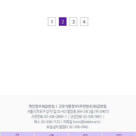
1
2
3
4
개인정보취급방침
고유식별정보(주민번호)취급방침
서울시 마포구 성지1길 32-42 (합정동 366-24) 2층 (우) 04072
사무전화
02-338-2890~1
상담전화
02-338-5801
팩스
02-338-7122
이메일
ksvrc@sisters.or.kr
부설 쉼터 열림터
02-338-3562