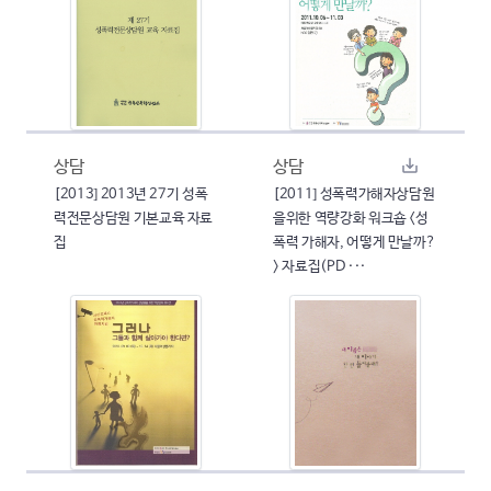
상담
상담
[2013] 2013년 27기 성폭
[2011] 성폭력가해자상담원
력전문상담원 기본교육 자료
을위한 역량강화 워크숍 <성
집
폭력 가해자, 어떻게 만날까?
> 자료집(PD ···