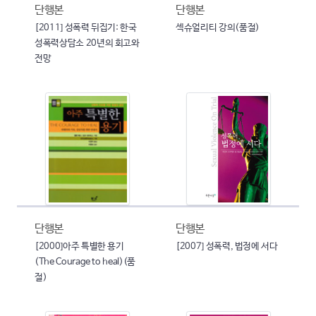
단행본
단행본
[2011] 성폭력 뒤집기: 한국
섹슈얼리티 강의(품절)
성폭력상담소 20년의 회고와
전망
단행본
단행본
[2000]아주 특별한 용기
[2007] 성폭력, 법정에 서다
(The Courage to heal)(품
절)