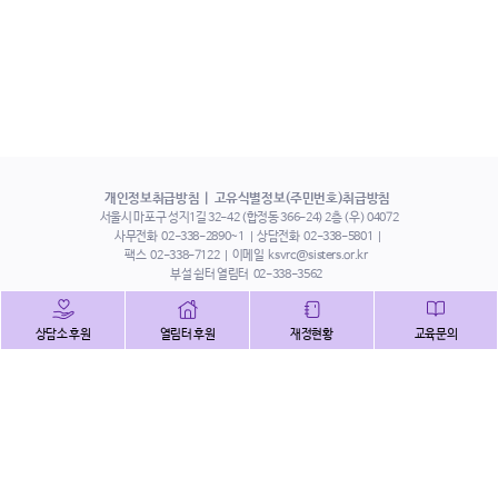
개인정보취급방침
고유식별정보(주민번호)취급방침
서울시 마포구 성지1길 32-42 (합정동 366-24) 2층 (우) 04072
사무전화
02-338-2890~1
상담전화
02-338-5801
팩스
02-338-7122
이메일
ksvrc@sisters.or.kr
부설 쉼터 열림터
02-338-3562
인스타그램
페이스북
트위터
상담소 후원
열림터 후원
재정현황
교육문의
유튜브
해피빈
본 홈페이지에 게시된 이메일 주소 자동 수집을 거부하며,
이를 위반 시 정보통신법에 의하여 처벌됨을 유념하시기 바랍니다.
Copyright©2022 사단법인 한국성폭력상담소 All Right Reserved.