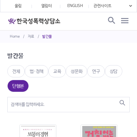
울림
열림터
ENGLISH
Home
/
자료
/
발간물
발간물
전체
법·정책
교육
성문화
연구
상담
단행본