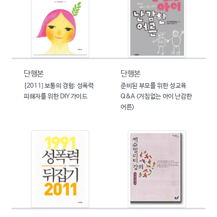
단행본
단행본
[2011] 보통의 경험: 성폭력
준비된 부모를 위한 성교육
피해자를 위한 DIY 가이드
Q&A <거침없는 아이 난감한
어른>