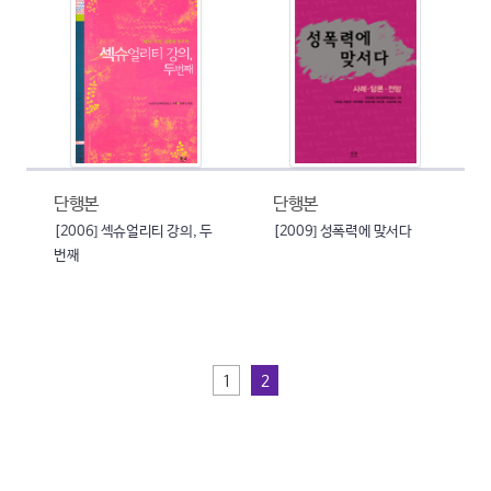
단행본
단행본
[2006] 섹슈얼리티 강의, 두
[2009] 성폭력에 맞서다
번째
1
2