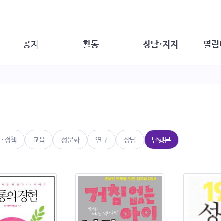
공지
활동
상담·지지
열림
담소
사무 공지
성문화운동
성폭력이란
열림터
행사 참여 안내
법·제도 변화
열림터
성폭력의 개념
자원활동 안내
성폭력 사안대응
성폭력의 대응
공
교육 문의
연구·교육
성문화와 성폭력
일
회원·상담소 소식
통념 점검하기
자
속
생존자 역량강화
함께 고민하기
연
법·정책
교육
성문화
연구
상담
단행본
여성·인권·국제연대
상담 통계
상담지원 안내