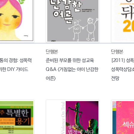
단행본
단행본
 보통의 경험: 성폭력
준비된 부모를 위한 성교육
[2011] 성
한 DIY 가이드
Q&A <거침없는 아이 난감한
성폭력상담소
어른>
전망