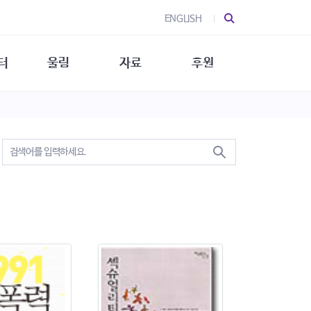
ENGLISH
터
울림
자료
후원
 소개
울림 소개
발간물
후원 안내
 소식
울림 소식
소식지
특별한 후원
뉴스레터
지/소식지
소식지 (new)
상회복
립지원
대/연구