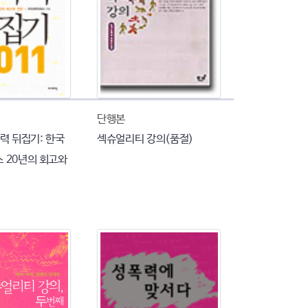
단행본
폭력 뒤집기: 한국
섹슈얼리티 강의(품절)
 20년의 회고와