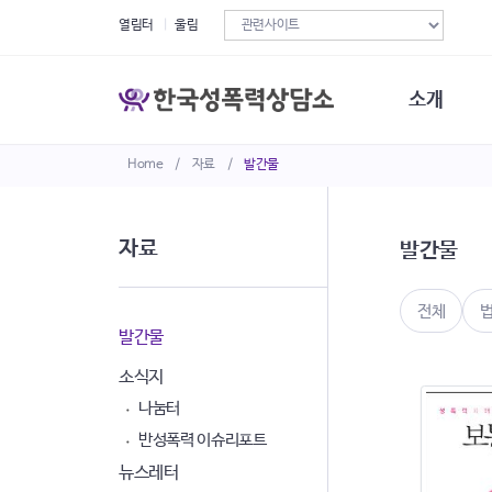
열림터
울림
소개
Home
/
자료
/
발간물
한국성폭력상
연혁
조직구성
자료
발간물
오시는길
재정현황
정관·규정·약
전체
비전선언문
발간물
소식지
나눔터
반성폭력 이슈리포트
뉴스레터