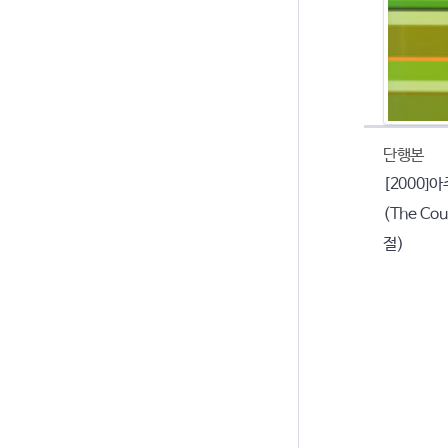
단행본
[2000]
(The Cou
절)