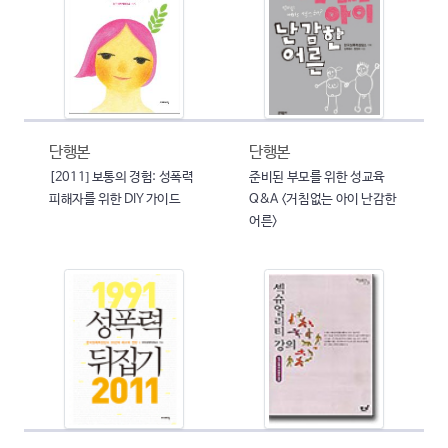
단행본
단행본
[2011] 보통의 경험: 성폭력
준비된 부모를 위한 성교육
피해자를 위한 DIY 가이드
Q&A <거침없는 아이 난감한
어른>