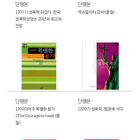
단행본
단행본
[2011] 성폭력 뒤집기: 한국
섹슈얼리티 강의(품절)
성폭력상담소 20년의 회고와
전망
단행본
단행본
[2000]아주 특별한 용기
[2007] 성폭력, 법정에 서다
(The Courage to heal)(품
절)