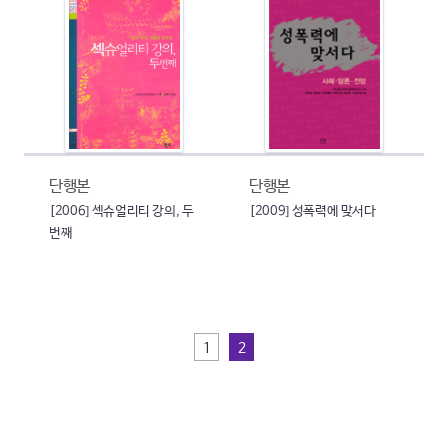
단행본
단행본
[2006] 섹슈얼리티 강의, 두
[2009] 성폭력에 맞서다
번째
1
2