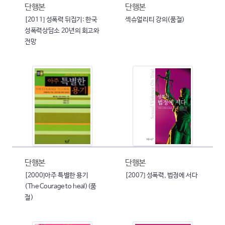
단행본
단행본
[2011] 성폭력 뒤집기: 한국
섹슈얼리티 강의(품절)
성폭력상담소 20년의 회고와
전망
단행본
단행본
[2000]아주 특별한 용기
[2007] 성폭력, 법정에 서다
(The Courage to heal)(품
절)