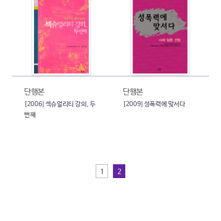
단행본
단행본
[2006] 섹슈얼리티 강의, 두
[2009] 성폭력에 맞서다
번째
1
2