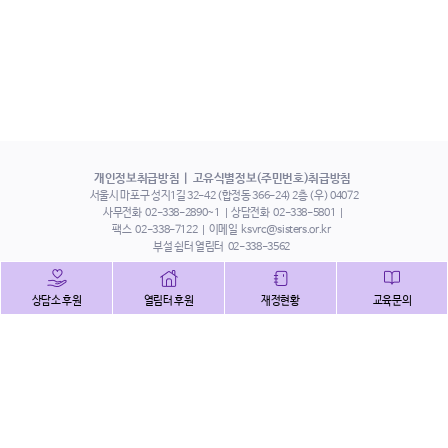
개인정보취급방침
고유식별정보(주민번호)취급방침
서울시 마포구 성지1길 32-42 (합정동 366-24) 2층 (우) 04072
사무전화
02-338-2890~1
상담전화
02-338-5801
팩스
02-338-7122
이메일
ksvrc@sisters.or.kr
부설 쉼터 열림터
02-338-3562
인스타그램
페이스북
트위터
상담소 후원
열림터 후원
재정현황
교육문의
유튜브
해피빈
본 홈페이지에 게시된 이메일 주소 자동 수집을 거부하며,
이를 위반 시 정보통신법에 의하여 처벌됨을 유념하시기 바랍니다.
Copyright©2022 사단법인 한국성폭력상담소 All Right Reserved.