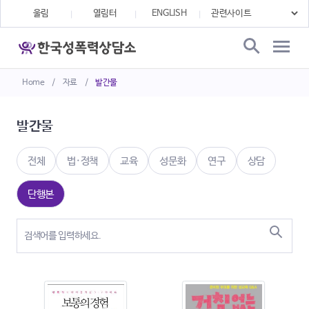
울림
열림터
ENGLISH
Home
/
자료
/
발간물
발간물
전체
법·정책
교육
성문화
연구
상담
단행본