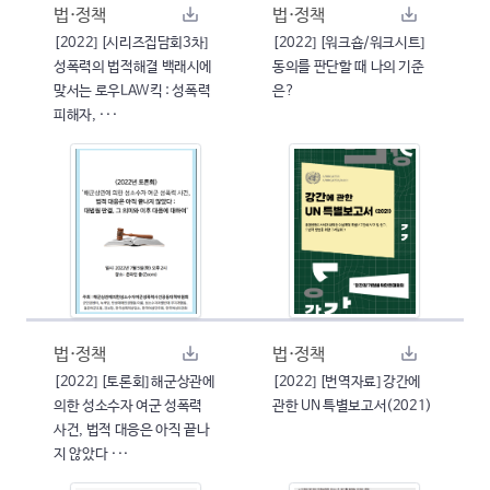
법·정책
법·정책
[2022] [시리즈집담회3차]
[2022] [워크숍/워크시트]
성폭력의 법적해결 백래시에
동의를 판단할 때 나의 기준
맞서는 로우LAW킥 : 성폭력
은?
피해자, ···
법·정책
법·정책
[2022] [토론회] 해군상관에
[2022] [번역자료] 강간에
의한 성소수자 여군 성폭력
관한 UN 특별보고서(2021)
사건, 법적 대응은 아직 끝나
지 않았다 ···