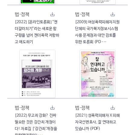
법·정책
법·정책
[2022] [온라인토론회] “젠
[2009] 여성폭력피해자지원
더갈라치기”라는 새로운 함
단체의 국가복지정보시스템
구령을 넘어 젠더폭력 저항하
사용 문제점과 대안 검토를
고 애도하기
위한 토론회 (PD ···
법·정책
법·정책
[2022] 무고죄 강화? 진짜
[2021] 성폭력피해자 X 피해
필요한 것은 강간죄 개정이
자국선변호사, 잘 연대하고
다! 자료집 ['강간죄'개정을
있습니까 (PDF)