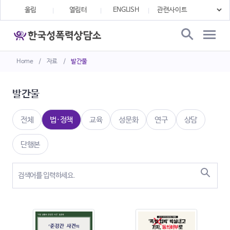
울림
열림터
ENGLISH
Home
/
자료
/
발간물
발간물
전체
법·정책
교육
성문화
연구
상담
단행본