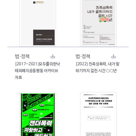
법·정책
법·정책
[2017~2021]모두를위한낙
[2022] 친족성폭력, 내가 말
태죄폐지공동행동 아카이브
하기까지 걸린 시간 ○○년
자료