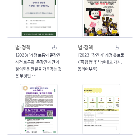
법·정책
법·정책
[2023] '가장 보통의 준강간
[2023] '강간죄' 개정 홍보물
사건 토론회' 준강간 사건의
<'폭행 협박' 박살내고 가자,
정의로운 판결을 가로막는 것
동의여부로>
은 무엇인 ···