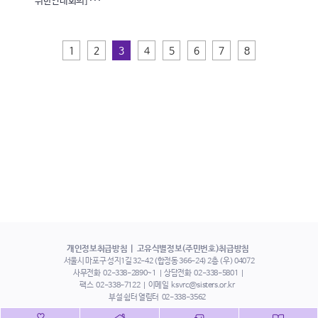
위한연대회의] ···
1
2
3
4
5
6
7
8
개인정보취급방침
고유식별정보(주민번호)취급방침
서울시 마포구 성지1길 32-42 (합정동 366-24) 2층 (우) 04072
사무전화
02-338-2890~1
상담전화
02-338-5801
팩스
02-338-7122
이메일
ksvrc@sisters.or.kr
부설 쉼터 열림터
02-338-3562