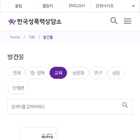
울림
열림터
ENGLISH
Home
/
자료
/
발간물
발간물
전체
법·정책
교육
성문화
연구
상담
단행본