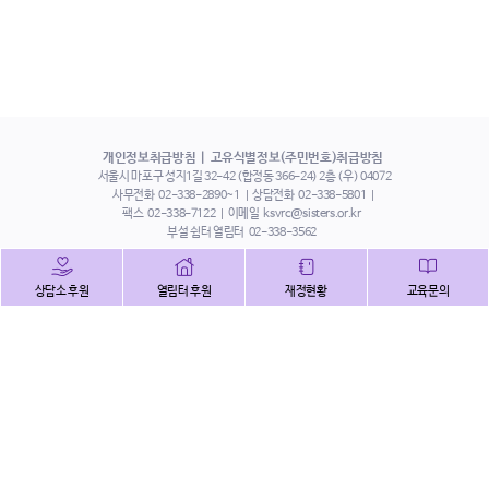
개인정보취급방침
고유식별정보(주민번호)취급방침
서울시 마포구 성지1길 32-42 (합정동 366-24) 2층 (우) 04072
사무전화
02-338-2890~1
상담전화
02-338-5801
팩스
02-338-7122
이메일
ksvrc@sisters.or.kr
부설 쉼터 열림터
02-338-3562
인스타그램
페이스북
트위터
상담소 후원
열림터 후원
재정현황
교육문의
유튜브
해피빈
본 홈페이지에 게시된 이메일 주소 자동 수집을 거부하며,
이를 위반 시 정보통신법에 의하여 처벌됨을 유념하시기 바랍니다.
Copyright©2022 사단법인 한국성폭력상담소 All Right Reserved.