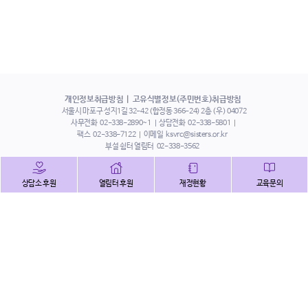
개인정보취급방침
고유식별정보(주민번호)취급방침
서울시 마포구 성지1길 32-42 (합정동 366-24) 2층 (우) 04072
사무전화
02-338-2890~1
상담전화
02-338-5801
팩스
02-338-7122
이메일
ksvrc@sisters.or.kr
부설 쉼터 열림터
02-338-3562
인스타그램
페이스북
트위터
상담소 후원
열림터 후원
재정현황
교육문의
유튜브
해피빈
본 홈페이지에 게시된 이메일 주소 자동 수집을 거부하며,
이를 위반 시 정보통신법에 의하여 처벌됨을 유념하시기 바랍니다.
Copyright©2022 사단법인 한국성폭력상담소 All Right Reserved.