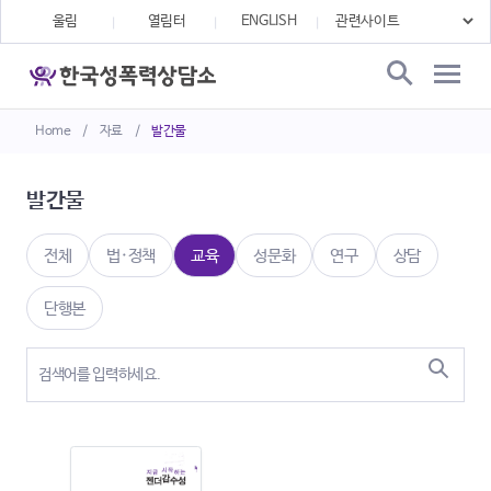
울림
열림터
ENGLISH
Home
/
자료
/
발간물
발간물
전체
법·정책
교육
성문화
연구
상담
단행본