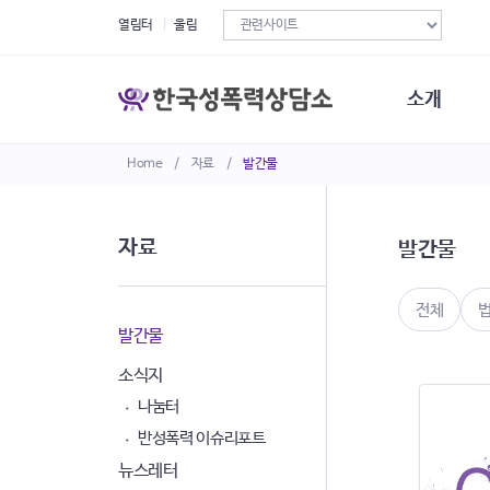
열림터
울림
소개
Home
/
자료
/
발간물
한국성폭력상
연혁
조직구성
자료
발간물
오시는길
재정현황
정관·규정·약
전체
비전선언문
발간물
소식지
나눔터
반성폭력 이슈리포트
뉴스레터