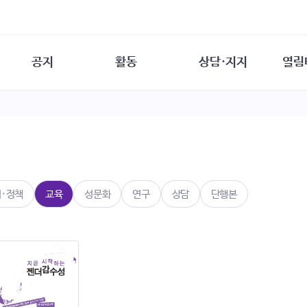
공지
활동
상담·지지
열림
담소
사무 공지
성문화운동
성폭력이란
열림터
행사 참여 안내
법·제도 변화
열림터
성폭력의 개념
자원활동 안내
성폭력 사안대응
성폭력의 대응
공
교육 문의
연구·교육
성문화와 성폭력
일
회원·상담소 소식
통념 점검하기
자
속
생존자 역량강화
함께 고민하기
연
법·정책
교육
성문화
연구
상담
단행본
여성·인권·국제연대
상담 통계
상담지원 안내