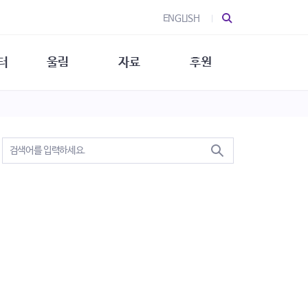
ENGLISH
터
울림
자료
후원
 소개
울림 소개
발간물
후원 안내
 소식
울림 소식
소식지
특별한 후원
뉴스레터
지/소식지
소식지 (new)
상회복
립지원
대/연구