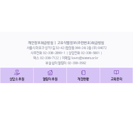
개인정보취급방침
고유식별정보(주민번호)취급방침
서울시 마포구 성지1길 32-42 (합정동 366-24) 2층 (우) 04072
사무전화
02-338-2890~1
상담전화
02-338-5801
팩스
02-338-7122
이메일
ksvrc@sisters.or.kr
부설 쉼터 열림터
02-338-3562
인스타그램
페이스북
트위터
상담소 후원
열림터 후원
재정현황
교육문의
유튜브
해피빈
본 홈페이지에 게시된 이메일 주소 자동 수집을 거부하며,
이를 위반 시 정보통신법에 의하여 처벌됨을 유념하시기 바랍니다.
Copyright©2022 사단법인 한국성폭력상담소 All Right Reserved.