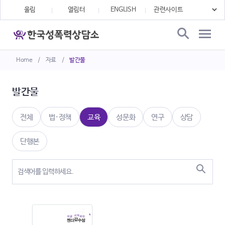
울림
열림터
ENGLISH
Home
/
자료
/
발간물
발간물
전체
법·정책
교육
성문화
연구
상담
단행본