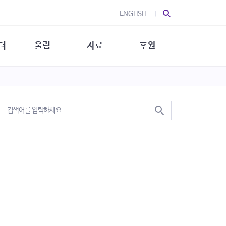
ENGLISH
터
울림
자료
후원
 소개
울림 소개
발간물
후원 안내
 소식
울림 소식
소식지
특별한 후원
뉴스레터
지/소식지
소식지 (new)
상회복
립지원
대/연구