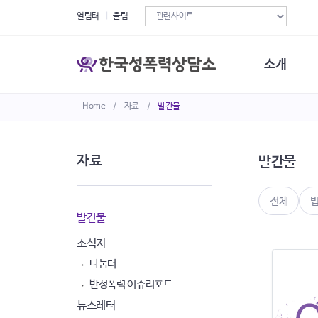
열림터
울림
소개
Home
/
자료
/
발간물
한국성폭력상
연혁
조직구성
자료
발간물
오시는길
재정현황
정관·규정·약
전체
비전선언문
발간물
소식지
나눔터
반성폭력 이슈리포트
뉴스레터