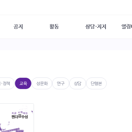
공지
활동
상담·지지
열림
담소
사무 공지
성문화운동
성폭력이란
열림터
행사 참여 안내
법·제도 변화
열림터
성폭력의 개념
자원활동 안내
성폭력 사안대응
성폭력의 대응
공
교육 문의
연구·교육
성문화와 성폭력
일
회원·상담소 소식
통념 점검하기
자
속
생존자 역량강화
함께 고민하기
연
법·정책
교육
성문화
연구
상담
단행본
여성·인권·국제연대
상담 통계
상담지원 안내