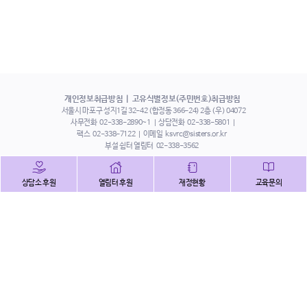
개인정보취급방침
고유식별정보(주민번호)취급방침
서울시 마포구 성지1길 32-42 (합정동 366-24) 2층 (우) 04072
사무전화
02-338-2890~1
상담전화
02-338-5801
팩스
02-338-7122
이메일
ksvrc@sisters.or.kr
부설 쉼터 열림터
02-338-3562
인스타그램
페이스북
트위터
상담소 후원
열림터 후원
재정현황
교육문의
유튜브
해피빈
본 홈페이지에 게시된 이메일 주소 자동 수집을 거부하며,
이를 위반 시 정보통신법에 의하여 처벌됨을 유념하시기 바랍니다.
Copyright©2022 사단법인 한국성폭력상담소 All Right Reserved.