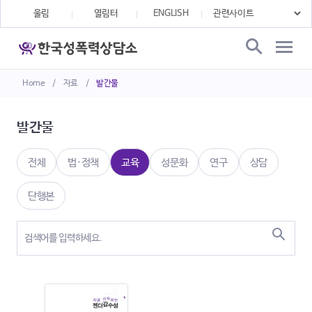
울림
열림터
ENGLISH
Home
/
자료
/
발간물
발간물
전체
법·정책
교육
성문화
연구
상담
단행본