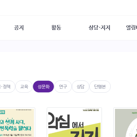
공지
활동
상담·지지
열림
담소
사무 공지
성문화운동
성폭력이란
열림터
행사 참여 안내
법·제도 변화
열림터
성폭력의 개념
자원활동 안내
성폭력 사안대응
성폭력의 대응
공
교육 문의
연구·교육
성문화와 성폭력
일
회원·상담소 소식
통념 점검하기
자
속
생존자 역량강화
함께 고민하기
연
법·정책
교육
성문화
연구
상담
단행본
여성·인권·국제연대
상담 통계
상담지원 안내