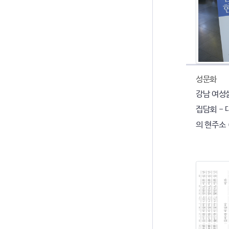
성문화
강남 여성
집담회 -
의 현주소 