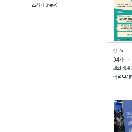
소식지 (new)
성문화
[의지로 프
해와 생계 
력을 말하