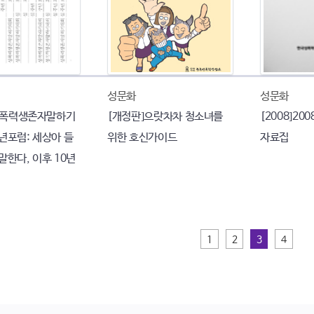
성문화
성문화
 성폭력생존자말하기
[개정판]으랏차차 청소녀를
[2008]2
년포럼: 세상아 들
위한 호신가이드
자료집
말한다, 이후 10년
1
2
3
4