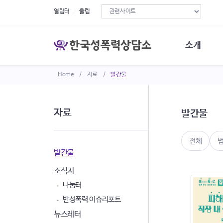
열림터
울림
소개
Home
/
자료
/
발간물
한국성폭력상
연혁
조직구성
자료
발간물
오시는길
재정현황
정관·규정·약
전체
비전선언문
발간물
소식지
나눔터
반성폭력 이슈리포트
뉴스레터