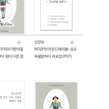
성문화
여성주의자기방어훈
NO경직!라운드테이블-성교
난다 뛴다 다른 몸
육을말하다 자료집(PDF)