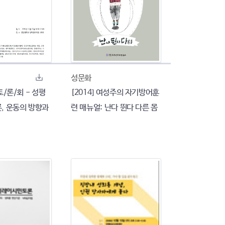
성문화
/토/론/회 - 성평
[2014] 여성주의 자기방어훈
론, 운동의 방향과
련 매뉴얼: 난다 뛴다 다른 몸