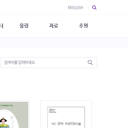
ENGLISH
터
울림
자료
후원
 소개
울림 소개
발간물
후원 안내
 소식
울림 소식
소식지
특별한 후원
뉴스레터
지/소식지
소식지 (new)
상회복
립지원
대/연구