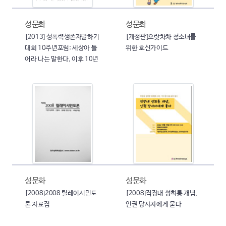
성문화
성문화
[2013] 성폭력생존자말하기
[개정판]으랏차차 청소녀를
대회 10주년포럼: 세상아 들
위한 호신가이드
어라 나는 말한다, 이후 10년
성문화
성문화
[2008]2008 릴레이시민토
[2008]직장내 성희롱 개념,
론 자료집
인권 당사자에게 묻다