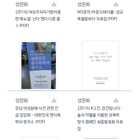
성문화
성문화
[2016] 여성주의자기방어훈
NO경직!라운드테이블-성교
련 매뉴얼: 난다 뛴다 다른 몸
육을말하다 자료집(PDF)
Ⅱ(PDF)
성문화
성문화
강남 여성살해 사건 관련 긴
[2016] #그건_강간입니다 :
급 집담회 - 대한민국 젠더폭
술과 약물을 이용한 성폭력
력의 현주소 (PDF)
방지 캠페인 최종발표회 자료
집