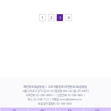
1
2
3
4
개인정보취급방침
고유식별정보(주민번호)취급방침
서울시 마포구 성지1길 32-42 (합정동 366-24) 2층 (우) 04072
사무전화
02-338-2890~1
상담전화
02-338-5801
팩스
02-338-7122
이메일
ksvrc@sisters.or.kr
부설 쉼터 열림터
02-338-3562