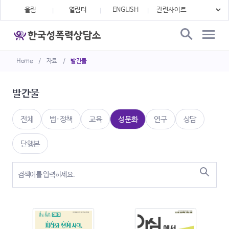
울림
열림터
ENGLISH
Home
/
자료
/
발간물
발간물
전체
법·정책
교육
성문화
연구
상담
단행본