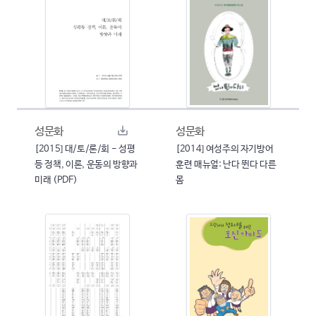
성문화
성문화
[2015] 대/토/론/회 - 성평
[2014] 여성주의 자기방어
등 정책, 이론, 운동의 방향과
훈련 매뉴얼: 난다 뛴다 다른
미래 (PDF)
몸