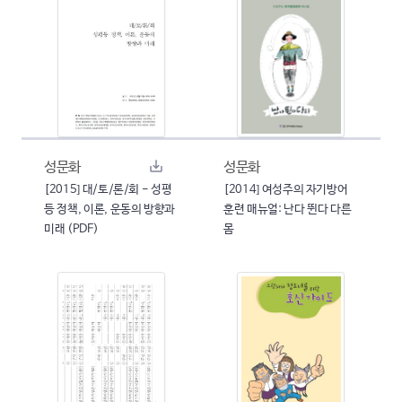
성문화
성문화
[2015] 대/토/론/회 - 성평
[2014] 여성주의 자기방어
등 정책, 이론, 운동의 방향과
훈련 매뉴얼: 난다 뛴다 다른
미래 (PDF)
몸