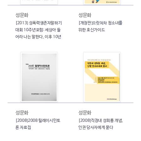
성문화
성문화
[2013] 성폭력생존자말하기
[개정판]으랏차차 청소녀를
대회 10주년포럼: 세상아 들
위한 호신가이드
어라 나는 말한다, 이후 10년
성문화
성문화
[2008]2008 릴레이시민토
[2008]직장내 성희롱 개념,
론 자료집
인권 당사자에게 묻다