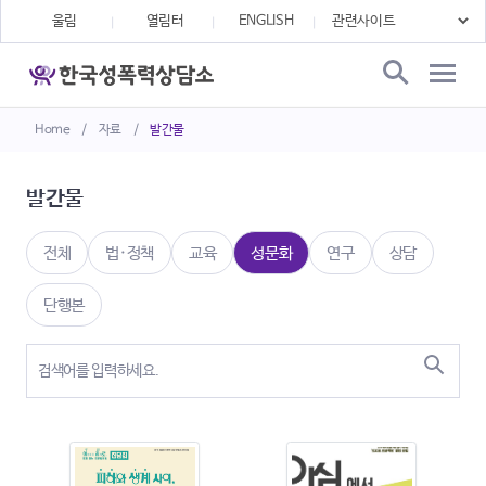
울림
열림터
ENGLISH
Home
/
자료
/
발간물
발간물
전체
법·정책
교육
성문화
연구
상담
단행본