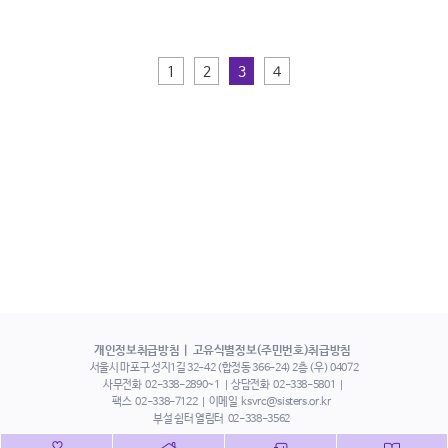
1
2
3
4
개인정보취급방침
고유식별정보(주민번호)취급방침
서울시 마포구 성지1길 32-42 (합정동 366-24) 2층 (우) 04072
사무전화
02-338-2890~1
상담전화
02-338-5801
팩스
02-338-7122
이메일
ksvrc@sisters.or.kr
부설 쉼터 열림터
02-338-3562