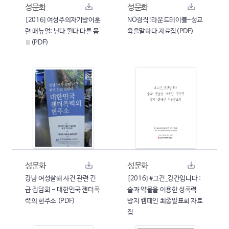
성문화
성문화
[2016] 여성주의자기방어훈
NO경직!라운드테이블-성교
련 매뉴얼: 난다 뛴다 다른 몸
육을말하다 자료집(PDF)
Ⅱ(PDF)
성문화
성문화
강남 여성살해 사건 관련 긴
[2016] #그건_강간입니다 :
급 집담회 - 대한민국 젠더폭
술과 약물을 이용한 성폭력
력의 현주소 (PDF)
방지 캠페인 최종발표회 자료
집