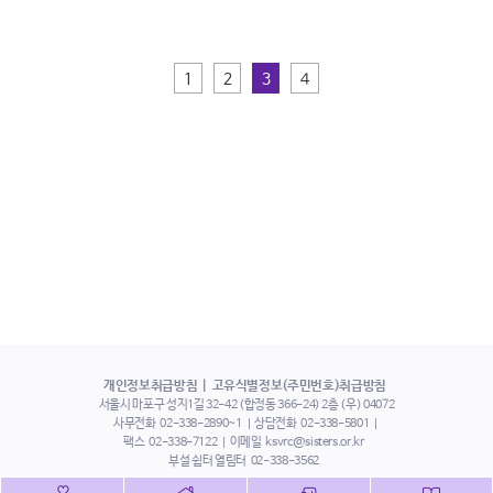
1
2
3
4
개인정보취급방침
고유식별정보(주민번호)취급방침
서울시 마포구 성지1길 32-42 (합정동 366-24) 2층 (우) 04072
사무전화
02-338-2890~1
상담전화
02-338-5801
팩스
02-338-7122
이메일
ksvrc@sisters.or.kr
부설 쉼터 열림터
02-338-3562