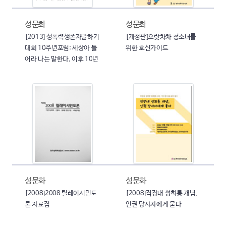
성문화
성문화
[2013] 성폭력생존자말하기
[개정판]으랏차차 청소녀를
대회 10주년포럼: 세상아 들
위한 호신가이드
어라 나는 말한다, 이후 10년
성문화
성문화
[2008]2008 릴레이시민토
[2008]직장내 성희롱 개념,
론 자료집
인권 당사자에게 묻다