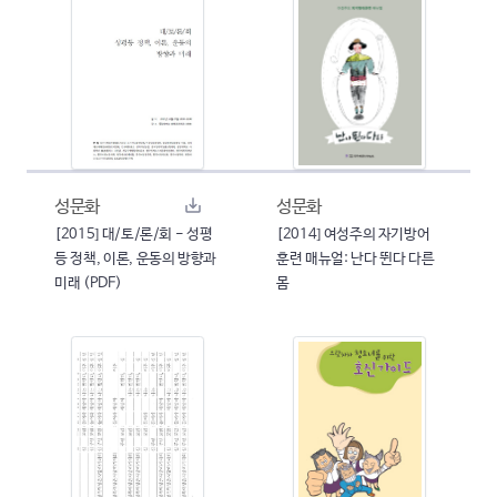
성문화
성문화
[2015] 대/토/론/회 - 성평
[2014] 여성주의 자기방어
등 정책, 이론, 운동의 방향과
훈련 매뉴얼: 난다 뛴다 다른
미래 (PDF)
몸