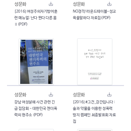
성문화
성문화
[2016] 여성주의자기방어훈
NO경직!라운드테이블-성교
련 매뉴얼: 난다 뛴다 다른 몸
육을말하다 자료집(PDF)
Ⅱ(PDF)
성문화
성문화
강남 여성살해 사건 관련 긴
[2016] #그건_강간입니다 :
급 집담회 - 대한민국 젠더폭
술과 약물을 이용한 성폭력
력의 현주소 (PDF)
방지 캠페인 최종발표회 자료
집