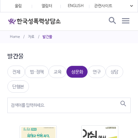
울림
열림터
ENGLISH
Home
/
자료
/
발간물
발간물
전체
법·정책
교육
성문화
연구
상담
단행본