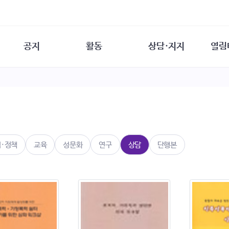
공지
활동
상담·지지
열림
담소
사무 공지
성문화운동
성폭력이란
열림터
행사 참여 안내
법·제도 변화
열림터
성폭력의 개념
자원활동 안내
성폭력 사안대응
성폭력의 대응
공
교육 문의
연구·교육
성문화와 성폭력
일
회원·상담소 소식
통념 점검하기
자
속
생존자 역량강화
함께 고민하기
연
법·정책
교육
성문화
연구
상담
단행본
여성·인권·국제연대
상담 통계
상담지원 안내