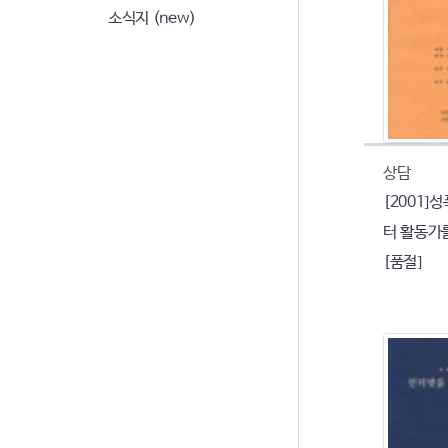
소식지 (new)
상담
[2001]
터 활동가
[품절]