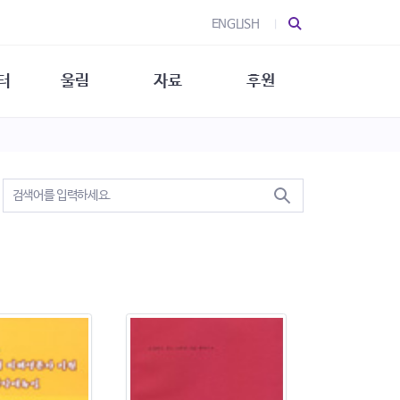
ENGLISH
터
울림
자료
후원
 소개
울림 소개
발간물
후원 안내
 소식
울림 소식
소식지
특별한 후원
뉴스레터
지/소식지
소식지 (new)
상회복
립지원
대/연구