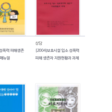
상담
족성폭력 피해생존
[2004]보호시설 입소 성폭력
담매뉴얼
피해 생존자 지원현황과 과제