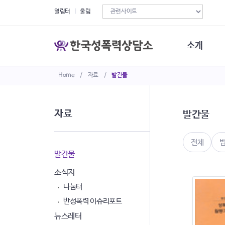
열림터
울림
소개
Home
/
자료
/
발간물
한국성폭력상
연혁
조직구성
자료
발간물
오시는길
재정현황
정관·규정·약
전체
비전선언문
발간물
소식지
나눔터
반성폭력 이슈리포트
뉴스레터