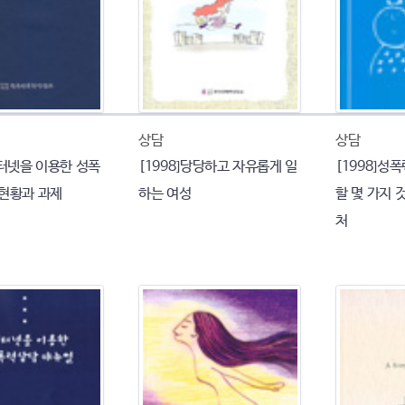
상담
상담
인터넷을 이용한 성폭
[1998]당당하고 자유롭게 일
[1998]성
 현황과 과제
하는 여성
할 몇 가지 
처