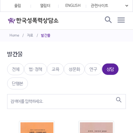
울림
열림터
ENGLISH
Home
/
자료
/
발간물
발간물
전체
법·정책
교육
성문화
연구
상담
단행본