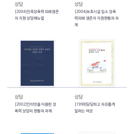
상담
상담
[2004]친족성폭력 피해생존
[2004]보호시설 입소 성폭
자 지원 상담매뉴얼
력피해 생존자 지원현황과 과
제
상담
상담
[2002]인터넷을 이용한 성
[1998]당당하고 자유롭게
폭력 상담의 현황과 과제
일하는 여성