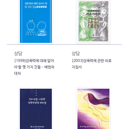
상담
상담
[1998]성폭력에 대해 알아
[2003]성폭력에 관한 의료
야 할 몇 가지 것들 - 예방과
지침서
대처