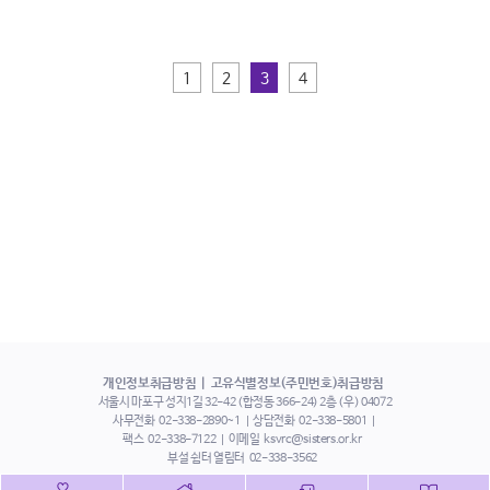
1
2
3
4
개인정보취급방침
고유식별정보(주민번호)취급방침
서울시 마포구 성지1길 32-42 (합정동 366-24) 2층 (우) 04072
사무전화
02-338-2890~1
상담전화
02-338-5801
팩스
02-338-7122
이메일
ksvrc@sisters.or.kr
부설 쉼터 열림터
02-338-3562