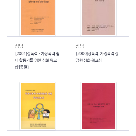
상담
상담
[2001]성폭력 · 가정폭력 쉼
[2000]성폭력, 가정폭력 상
터 활동가를 위한 심화 워크
담원 심화 워크샵
샵[품절]