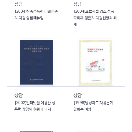
상담
상담
[2004]친족성폭력 피해생존
[2004]보호시설 입소 성폭
자 지원 상담매뉴얼
력피해 생존자 지원현황과 과
제
상담
상담
[2002]인터넷을 이용한 성
[1998]당당하고 자유롭게
폭력 상담의 현황과 과제
일하는 여성