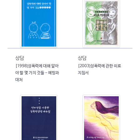
상담
상담
[1998]성폭력에 대해 알아
[2003]성폭력에 관한 의료
야 할 몇 가지 것들 - 예방과
지침서
대처