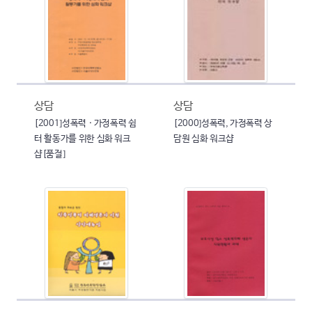
상담
상담
[2001]성폭력 · 가정폭력 쉼
[2000]성폭력, 가정폭력 상
터 활동가를 위한 심화 워크
담원 심화 워크샵
샵[품절]