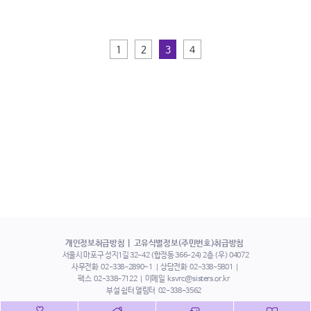
1
2
3
4
개인정보취급방침
고유식별정보(주민번호)취급방침
서울시 마포구 성지1길 32-42 (합정동 366-24) 2층 (우) 04072
사무전화
02-338-2890~1
상담전화
02-338-5801
팩스
02-338-7122
이메일
ksvrc@sisters.or.kr
부설 쉼터 열림터
02-338-3562