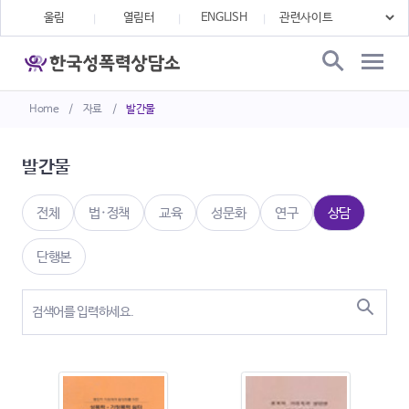
울림
열림터
ENGLISH
Home
/
자료
/
발간물
발간물
전체
법·정책
교육
성문화
연구
상담
단행본