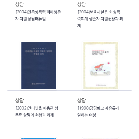
상담
상담
[2004]친족성폭력 피해생존
[2004]보호시설 입소 성폭
자 지원 상담매뉴얼
력피해 생존자 지원현황과 과
제
상담
상담
[2002]인터넷을 이용한 성
[1998]당당하고 자유롭게
폭력 상담의 현황과 과제
일하는 여성