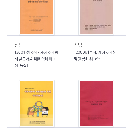
상담
상담
[2001]성폭력 · 가정폭력 쉼
[2000]성폭력, 가정폭력 상
터 활동가를 위한 심화 워크
담원 심화 워크샵
샵[품절]