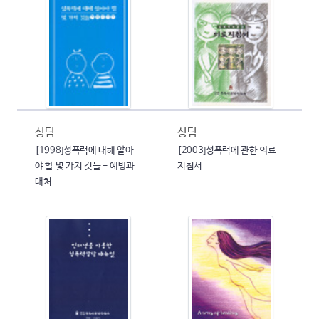
상담
상담
[1998]성폭력에 대해 알아
[2003]성폭력에 관한 의료
야 할 몇 가지 것들 - 예방과
지침서
대처