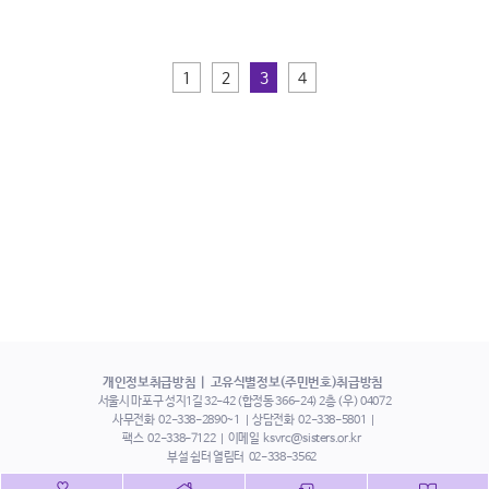
1
2
3
4
개인정보취급방침
고유식별정보(주민번호)취급방침
서울시 마포구 성지1길 32-42 (합정동 366-24) 2층 (우) 04072
사무전화
02-338-2890~1
상담전화
02-338-5801
팩스
02-338-7122
이메일
ksvrc@sisters.or.kr
부설 쉼터 열림터
02-338-3562