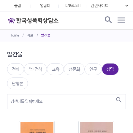
울림
열림터
ENGLISH
Home
/
자료
/
발간물
발간물
전체
법·정책
교육
성문화
연구
상담
단행본