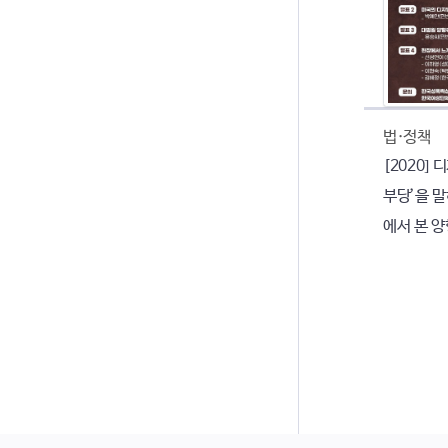
법·정책
[2020]
부당’을 말
에서 본 