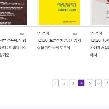
법·정책
법·정책
 디지털 성폭력,‘양형
[2020] 포괄적 차별금지법 제
[2020] 16
하다 : 피해자 관점
정을 위한 국회 토론회
가해자 처벌
양형기준
에서
1
2
3
4
5
6
7