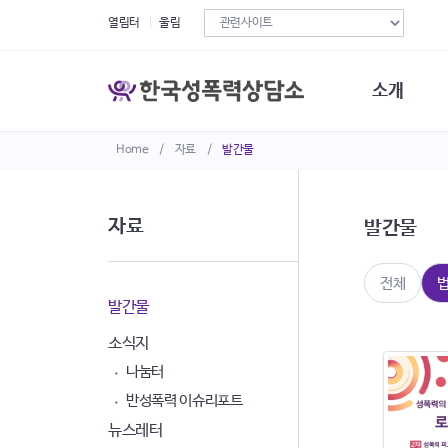
열림터
울림
소개
Home
/
자료
/
발간물
한국성폭력상
연혁
조직구성
자료
발간물
오시는길
재정현황
정관·규정·약
전체
비전선언문
발간물
소식지
나눔터
반성폭력 이슈리포트
뉴스레터