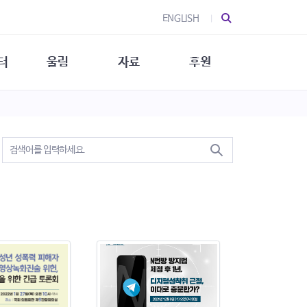
ENGLISH
터
울림
자료
후원
 소개
울림 소개
발간물
후원 안내
 소식
울림 소식
소식지
특별한 후원
뉴스레터
지/소식지
소식지 (new)
상회복
립지원
대/연구