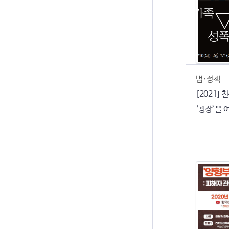
법·정책
[2021]
‘광장’을