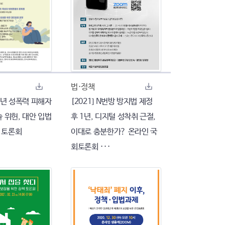
법·정책
미성년 성폭력 피해자
[2021] N번방 방지법 제정
 위헌, 대안 입법
후 1년, 디지털 성착취 근절,
 토론회
이대로 충분한가? 온라인 국
회토론회 ···