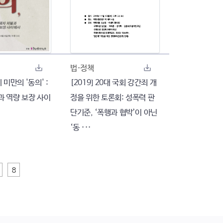
법·정책
세 미만의 '동의' :
[2019] 20대 국회 강간죄 개
과 역량 보장 사이
정을 위한 토론회: 성폭력 판
단기준, ‘폭행과 협박’이 아닌
‘동 ···
8