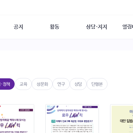
공지
활동
상담·지지
열림
담소
사무 공지
성문화운동
성폭력이란
열림터
행사 참여 안내
법·제도 변화
열림터
성폭력의 개념
자원활동 안내
성폭력 사안대응
성폭력의 대응
공
교육 문의
연구·교육
성문화와 성폭력
일
회원·상담소 소식
통념 점검하기
자
속
생존자 역량강화
함께 고민하기
연
법·정책
교육
성문화
연구
상담
단행본
여성·인권·국제연대
상담 통계
상담지원 안내