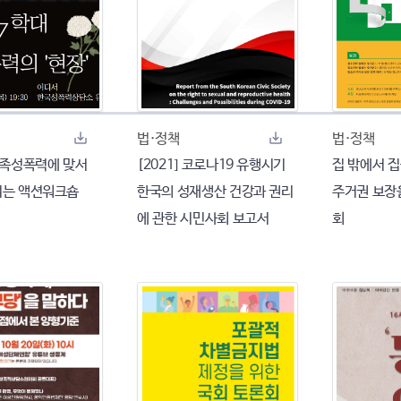
법·정책
법·정책
 친족성폭력에 맞서
[2021] 코로나19 유행시기
집 밖에서 집
 여는 액션워크숍
한국의 성재생산 건강과 권리
주거권 보장
에 관한 시민사회 보고서
회