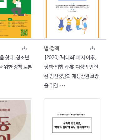
법·정책
을 찾다, 청소년
[2020] '낙태죄' 폐지 이후,
을 위한 정책 토론
정책·입법 과제: 여성의 안전
한 임신중단과 재생산권 보장
을 위한 ···