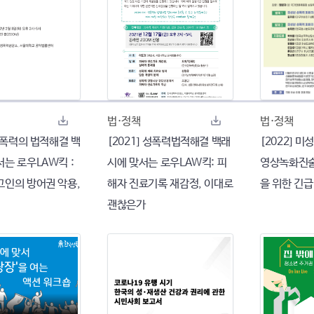
법·정책
법·정책
 성폭력의 법적해결 백
[2021] 성폭력법적해결 백래
[2022] 
는 로우LAW킥 :
시에 맞서는 로우LAW킥: 피
영상녹화진술
고인의 방어권 악용,
해자 진료기록 재감정, 이대로
을 위한 긴급
괜찮은가