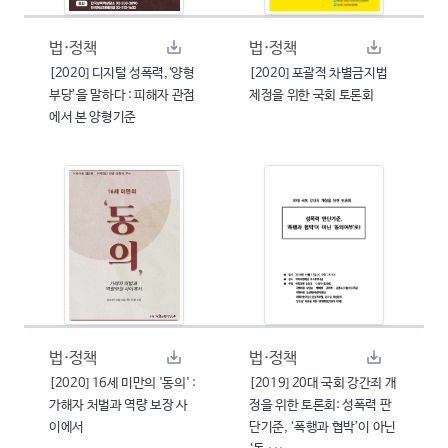
법·정책
법·정책
[2020] 디지털 성폭력,‘양형
[2020] 포괄적 차별금지법
부당’을 말하다 : 피해자 관점
제정을 위한 국회 토론회
에서 본 양형기준
법·정책
법·정책
[2020] 16세 미만의 '동의' :
[2019] 20대 국회 강간죄 개
가해자 처벌과 역량 보장 사
정을 위한 토론회: 성폭력 판
이에서
단기준, ‘폭행과 협박’이 아닌