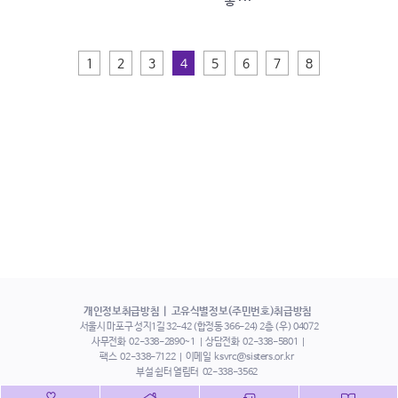
‘동 ···
1
2
3
4
5
6
7
8
개인정보취급방침
고유식별정보(주민번호)취급방침
서울시 마포구 성지1길 32-42 (합정동 366-24) 2층 (우) 04072
사무전화
02-338-2890~1
상담전화
02-338-5801
팩스
02-338-7122
이메일
ksvrc@sisters.or.kr
부설 쉼터 열림터
02-338-3562