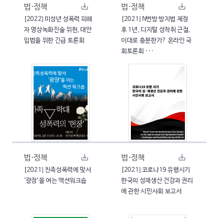
법·정책
법·정책
[2022] 미성년 성폭력 피해
[2021] N번방 방지법 제정
자 영상녹화진술 위헌, 대안
후 1년, 디지털 성착취 근절,
입법을 위한 긴급 토론회
이대로 충분한가? 온라인 국
회토론회 ···
법·정책
법·정책
[2021] 친족성폭력에 맞서
[2021] 코로나19 유행시기
‘광장’을 여는 액션워크숍
한국의 성재생산 건강과 권리
에 관한 시민사회 보고서