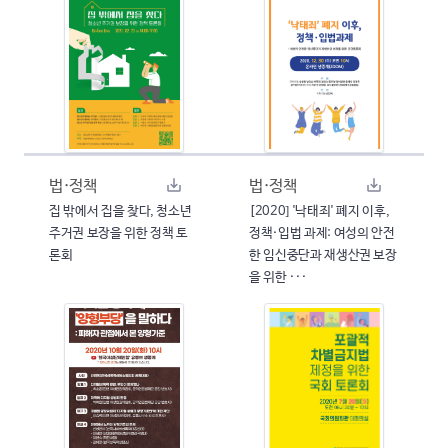
법·정책
법·정책
집 밖에서 집을 찾다, 청소년
[2020] '낙태죄' 폐지 이후,
주거권 보장을 위한 정책 토
정책·입법 과제: 여성의 안전
론회
한 임신중단과 재생산권 보장
을 위한 ···