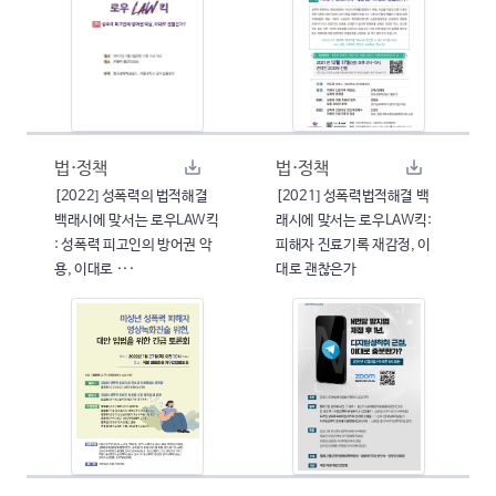
법·정책
법·정책
[2022] 성폭력의 법적해결
[2021] 성폭력법적해결 백
백래시에 맞서는 로우LAW킥
래시에 맞서는 로우LAW킥:
: 성폭력 피고인의 방어권 악
피해자 진료기록 재감정, 이
용, 이대로 ···
대로 괜찮은가