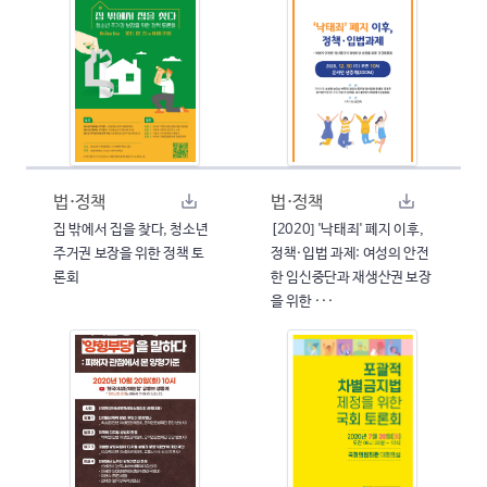
법·정책
법·정책
집 밖에서 집을 찾다, 청소년
[2020] '낙태죄' 폐지 이후,
주거권 보장을 위한 정책 토
정책·입법 과제: 여성의 안전
론회
한 임신중단과 재생산권 보장
을 위한 ···