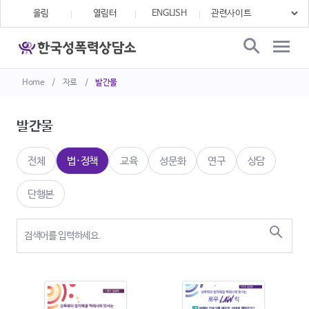
울림
열림터
ENGLISH
Home
/
자료
/
발간물
발간물
전체
법·정책
교육
성문화
연구
상담
단행본