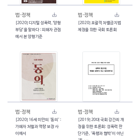
법·정책
법·정책
[2020] 디지털 성폭력,‘양형
[2020] 포괄적 차별금지법
부당’을 말하다 : 피해자 관점
제정을 위한 국회 토론회
에서 본 양형기준
법·정책
법·정책
[2020] 16세 미만의 '동의' :
[2019] 20대 국회 강간죄 개
가해자 처벌과 역량 보장 사
정을 위한 토론회: 성폭력 판
이에서
단기준, ‘폭행과 협박’이 아닌