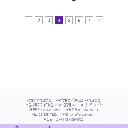
‘동 ···
1
2
3
4
5
6
7
8
개인정보취급방침
고유식별정보(주민번호)취급방침
서울시 마포구 성지1길 32-42 (합정동 366-24) 2층 (우) 04072
사무전화
02-338-2890~1
상담전화
02-338-5801
팩스
02-338-7122
이메일
ksvrc@sisters.or.kr
부설 쉼터 열림터
02-338-3562