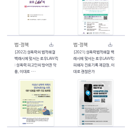
법·정책
법·정책
[2022] 성폭력의 법적해결
[2021] 성폭력법적해결 백
백래시에 맞서는 로우LAW킥
래시에 맞서는 로우LAW킥:
: 성폭력 피고인의 방어권 악
피해자 진료기록 재감정, 이
용, 이대로 ···
대로 괜찮은가