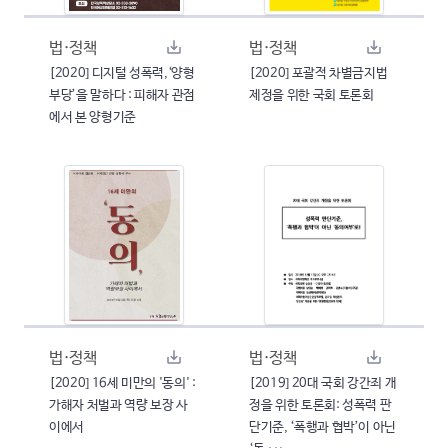
법·정책
법·정책
[2020] 디지털 성폭력,‘양형
[2020] 포괄적 차별금지법
부당’을 말하다 : 피해자 관점
제정을 위한 국회 토론회
에서 본 양형기준
법·정책
법·정책
[2020] 16세 미만의 '동의' :
[2019] 20대 국회 강간죄 개
가해자 처벌과 역량 보장 사
정을 위한 토론회: 성폭력 판
이에서
단기준, ‘폭행과 협박’이 아닌