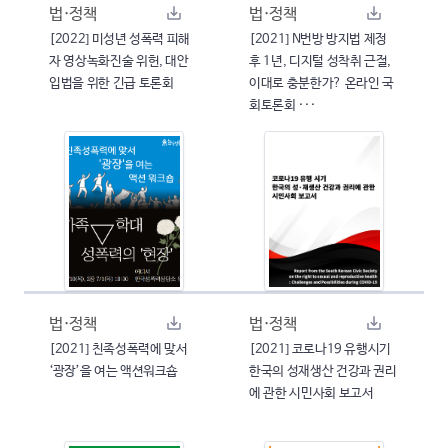
법·정책
법·정책
[2022] 미성년 성폭력 피해
[2021] N번방 방지법 제정
자 영상녹화진술 위헌, 대안
후 1년, 디지털 성착취 근절,
입법을 위한 긴급 토론회
이대로 충분한가? 온라인 국
회토론회 ···
법·정책
법·정책
[2021] 친족성폭력에 맞서
[2021] 코로나19 유행시기
‘광장’을 여는 액션워크숍
한국의 성재생산 건강과 권리
에 관한 시민사회 보고서