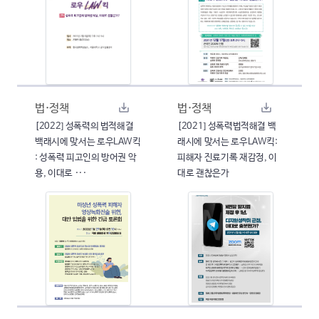
법·정책
법·정책
[2022] 성폭력의 법적해결
[2021] 성폭력법적해결 백
백래시에 맞서는 로우LAW킥
래시에 맞서는 로우LAW킥:
: 성폭력 피고인의 방어권 악
피해자 진료기록 재감정, 이
용, 이대로 ···
대로 괜찮은가