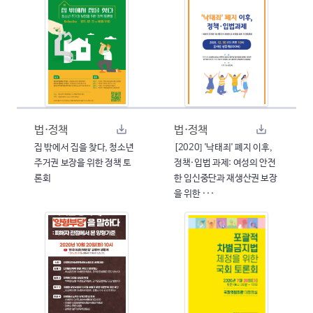
법·정책
법·정책
집 밖에서 집을 찾다, 청소년
[2020] '낙태죄' 폐지 이후,
주거권 보장을 위한 정책 토
정책·입법 과제: 여성의 안전
론회
한 임신중단과 재생산권 보장
을 위한 ···