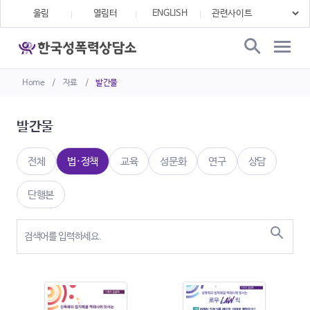
울림
열림터
ENGLISH
Home
/
자료
/
발간물
발간물
전체
법·정책
교육
성문화
연구
상담
단행본