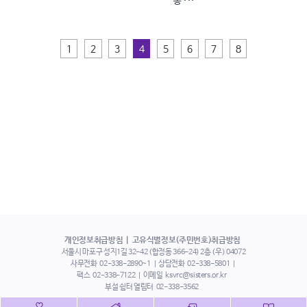
‘동 ···
1
2
3
4
5
6
7
8
개인정보취급방침
고유식별정보(주민번호)취급방침
서울시 마포구 성지1길 32-42 (합정동 366-24) 2층 (우) 04072
사무전화
02-338-2890~1
상담전화
02-338-5801
팩스
02-338-7122
이메일
ksvrc@sisters.or.kr
부설 쉼터 열림터
02-338-3562