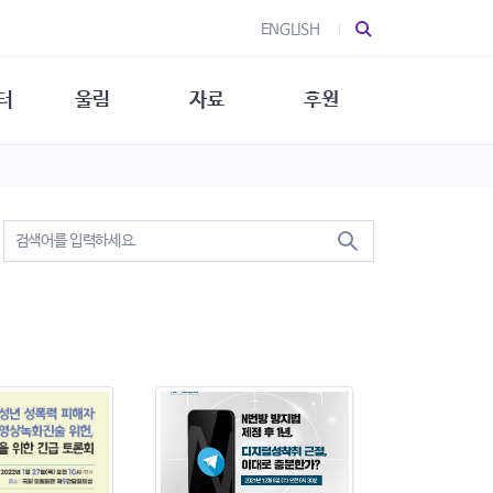
ENGLISH
터
울림
자료
후원
 소개
울림 소개
발간물
후원 안내
 소식
울림 소식
소식지
특별한 후원
뉴스레터
지/소식지
소식지 (new)
상회복
립지원
대/연구