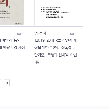
법·정책
세 미만의 '동의' :
[2019] 20대 국회 강간죄 개
과 역량 보장 사이
정을 위한 토론회: 성폭력 판
단기준, ‘폭행과 협박’이 아닌
‘동 ···
8