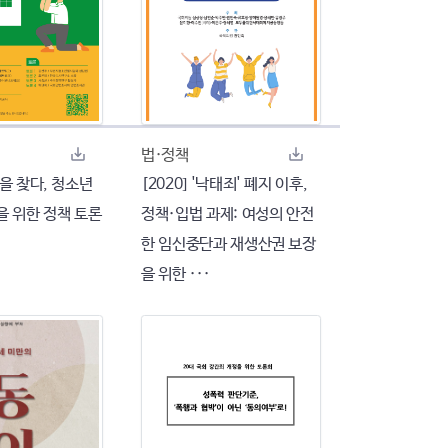
법·정책
을 찾다, 청소년
[2020] '낙태죄' 폐지 이후,
을 위한 정책 토론
정책·입법 과제: 여성의 안전
한 임신중단과 재생산권 보장
을 위한 ···