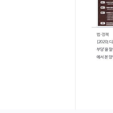
법·정책
[2020]
부당’을 말
에서 본 