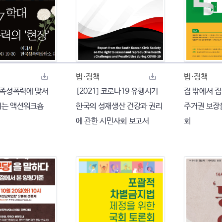
법·정책
법·정책
 친족성폭력에 맞서
[2021] 코로나19 유행시기
집 밖에서 집
 여는 액션워크숍
한국의 성재생산 건강과 권리
주거권 보장
에 관한 시민사회 보고서
회