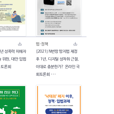
법·정책
미성년 성폭력 피해자
[2021] N번방 방지법 제정
 위헌, 대안 입법
후 1년, 디지털 성착취 근절,
 토론회
이대로 충분한가? 온라인 국
회토론회 ···