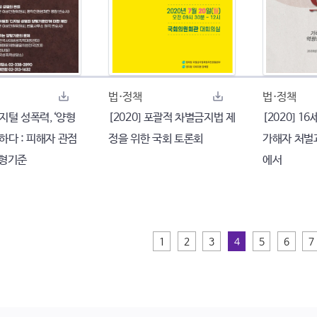
법·정책
법·정책
 디지털 성폭력,‘양형
[2020] 포괄적 차별금지법 제
[2020] 16
하다 : 피해자 관점
정을 위한 국회 토론회
가해자 처벌
양형기준
에서
1
2
3
4
5
6
7