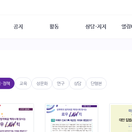
공지
활동
상담·지지
열림
담소
사무 공지
성문화운동
성폭력이란
열림터
행사 참여 안내
법·제도 변화
열림터
성폭력의 개념
자원활동 안내
성폭력 사안대응
성폭력의 대응
공
교육 문의
연구·교육
성문화와 성폭력
일
회원·상담소 소식
통념 점검하기
자
속
생존자 역량강화
함께 고민하기
연
법·정책
교육
성문화
연구
상담
단행본
여성·인권·국제연대
상담 통계
상담지원 안내