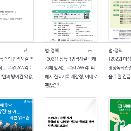
법·정책
법·정책
 성폭력의 법적해결 백
[2021] 성폭력법적해결 백래
[2022] 
는 로우LAW킥 :
시에 맞서는 로우LAW킥: 피
영상녹화진술
고인의 방어권 악용,
해자 진료기록 재감정, 이대로
을 위한 긴급
괜찮은가