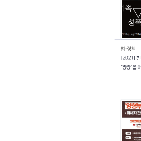
법·정책
[2021]
‘광장’을