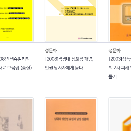
성문화
성문화
2008년 섹슈얼리티
[2008]직장내 성희롱 개념,
[2003]성
자료 모음집 (품절)
인권 당사자에게 묻다
의 2차 피해
들기