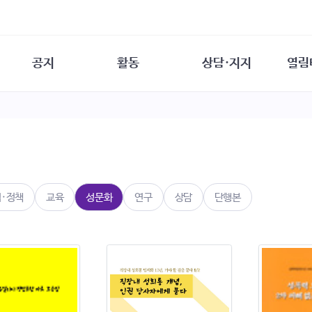
공지
활동
상담·지지
열림
담소
사무 공지
성문화운동
성폭력이란
열림터
행사 참여 안내
법·제도 변화
열림터
성폭력의 개념
자원활동 안내
성폭력 사안대응
성폭력의 대응
공
교육 문의
연구·교육
성문화와 성폭력
일
회원·상담소 소식
통념 점검하기
자
속
생존자 역량강화
함께 고민하기
연
법·정책
교육
성문화
연구
상담
단행본
여성·인권·국제연대
상담 통계
상담지원 안내