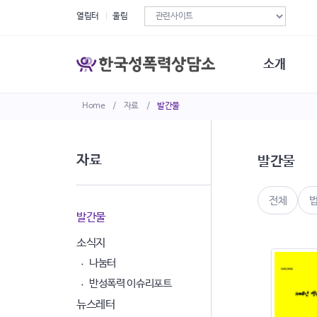
열림터
울림
소개
Home
/
자료
/
발간물
한국성폭력상
연혁
조직구성
자료
발간물
오시는길
재정현황
정관·규정·약
전체
비전선언문
발간물
소식지
나눔터
반성폭력 이슈리포트
뉴스레터