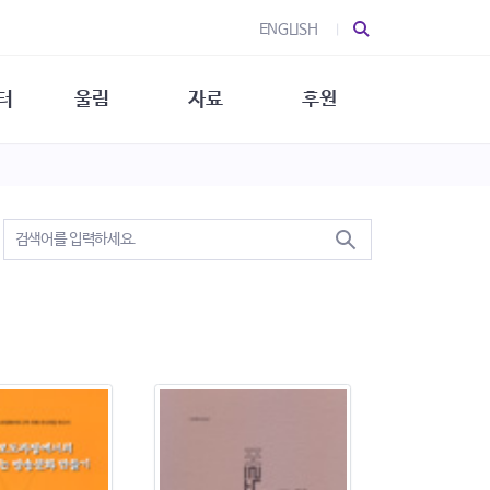
ENGLISH
터
울림
자료
후원
 소개
울림 소개
발간물
후원 안내
 소식
울림 소식
소식지
특별한 후원
뉴스레터
지/소식지
소식지 (new)
상회복
립지원
대/연구