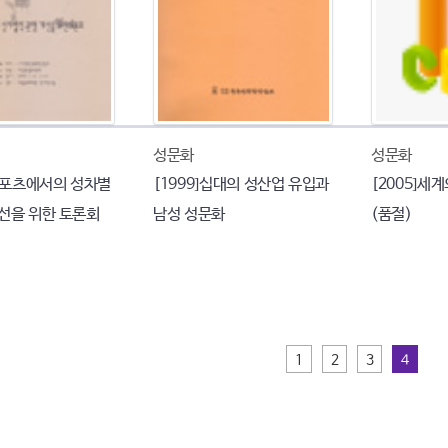
성문화
성문화
 스포츠에서의 성차별
[1999]십대의 성산업 유입과
[2005]세
개선을 위한 토론회
남성 성문화
(품절)
1
2
3
4