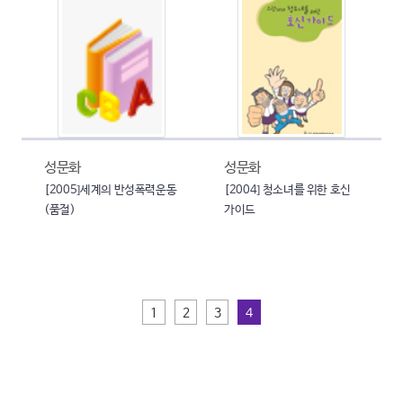
성문화
성문화
[2005]세계의 반성폭력운동
[2004] 청소녀를 위한 호신
(품절)
가이드
1
2
3
4