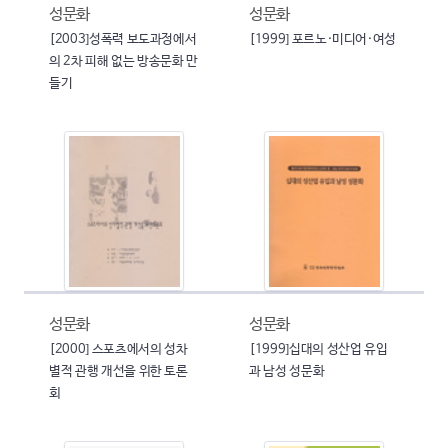
성문화
성문화
[2003]성폭력 보도과정에서
[1999] 포르노·미디어·여성
의 2차 피해 없는 방송문화 만
들기
성문화
성문화
[2000] 스포츠에서의 성차
[1999]십대의 성산업 유입
별적 관행 개선을 위한 토론
과 남성 성문화
회