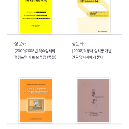
성문화
성문화
[2009]2008년 섹슈얼리티
[2008]직장내 성희롱 개념,
쟁점포럼 자료 모음집 (품절)
인권 당사자에게 묻다