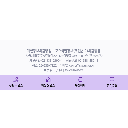
개인정보취급방침
고유식별정보(주민번호)취급방침
서울시 마포구 성지1길 32-42 (합정동 366-24) 2층 (우) 04072
사무전화
02-338-2890~1
상담전화
02-338-5801
팩스
02-338-7122
이메일
ksvrc@sisters.or.kr
부설 쉼터 열림터
02-338-3562
인스타그램
페이스북
트위터
상담소 후원
열림터 후원
재정현황
교육문의
유튜브
해피빈
본 홈페이지에 게시된 이메일 주소 자동 수집을 거부하며,
이를 위반 시 정보통신법에 의하여 처벌됨을 유념하시기 바랍니다.
Copyright©2022 사단법인 한국성폭력상담소 All Right Reserved.