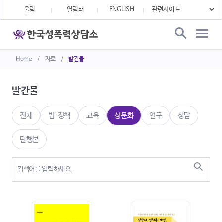
울림
열림터
ENGLISH
Home
/
자료
/
발간물
발간물
전체
법·정책
교육
성문화
연구
상담
단행본