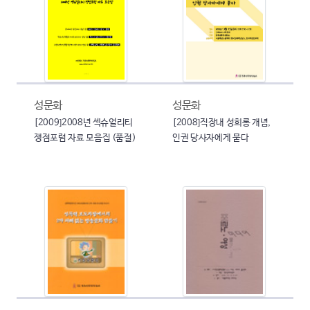
성문화
성문화
[2009]2008년 섹슈얼리티
[2008]직장내 성희롱 개념,
쟁점포럼 자료 모음집 (품절)
인권 당사자에게 묻다