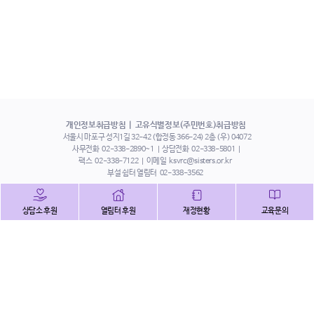
개인정보취급방침
고유식별정보(주민번호)취급방침
서울시 마포구 성지1길 32-42 (합정동 366-24) 2층 (우) 04072
사무전화
02-338-2890~1
상담전화
02-338-5801
팩스
02-338-7122
이메일
ksvrc@sisters.or.kr
부설 쉼터 열림터
02-338-3562
인스타그램
페이스북
트위터
상담소 후원
열림터 후원
재정현황
교육문의
유튜브
해피빈
본 홈페이지에 게시된 이메일 주소 자동 수집을 거부하며,
이를 위반 시 정보통신법에 의하여 처벌됨을 유념하시기 바랍니다.
Copyright©2022 사단법인 한국성폭력상담소 All Right Reserved.