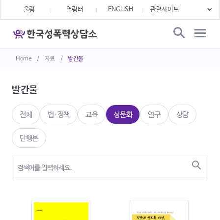
울림
열림터
ENGLISH
Home
/
자료
/
발간물
발간물
전체
법·정책
교육
성문화
연구
상담
단행본