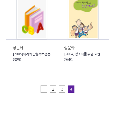
성문화
성문화
[2005]세계의 반성폭력운동
[2004] 청소녀를 위한 호신
(품절)
가이드
1
2
3
4