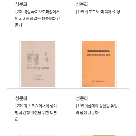
성문화
성문화
[2003]성폭력 보도과정에서
[1999] 포르노·미디어·여성
의 2차 피해 없는 방송문화 만
들기
성문화
성문화
[2000] 스포츠에서의 성차
[1999]십대의 성산업 유입
별적 관행 개선을 위한 토론
과 남성 성문화
회