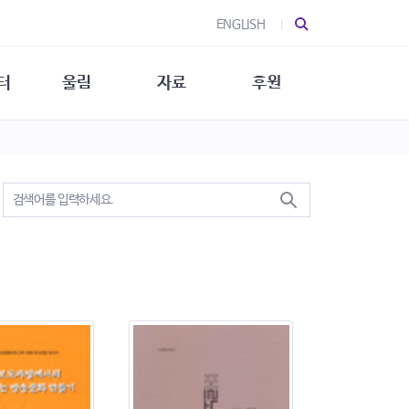
ENGLISH
터
울림
자료
후원
 소개
울림 소개
발간물
후원 안내
 소식
울림 소식
소식지
특별한 후원
뉴스레터
지/소식지
소식지 (new)
상회복
립지원
대/연구