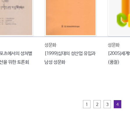
성문화
성문화
 스포츠에서의 성차별
[1999]십대의 성산업 유입과
[2005]세
개선을 위한 토론회
남성 성문화
(품절)
1
2
3
4