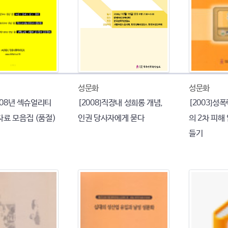
성문화
성문화
2008년 섹슈얼리티
[2008]직장내 성희롱 개념,
[2003]성
자료 모음집 (품절)
인권 당사자에게 묻다
의 2차 피해
들기