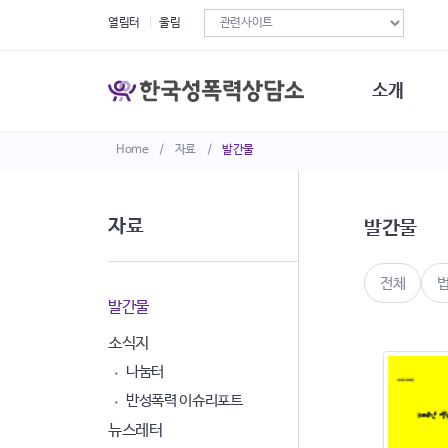
열림터
울림
소개
Home
/
자료
/
발간물
한국성폭력상
연혁
조직구성
자료
발간물
오시는길
재정현황
정관·규정·약
전체
비전선언문
발간물
소식지
나눔터
반성폭력 이슈리포트
뉴스레터