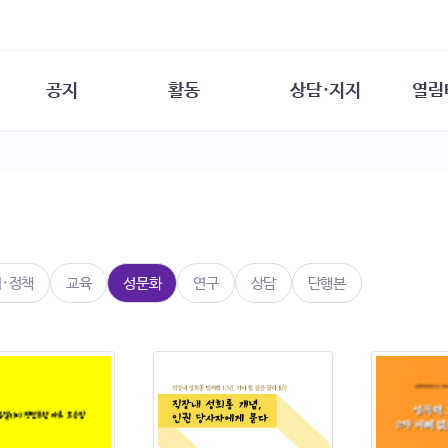
공지
활동
상담·지지
열림
담소
사무 공지
성문화운동
성폭력이란
열림터
행사 참여 안내
법·제도 변화
열림터
성폭력의 개념
자원활동 안내
성폭력 사안대응
성폭력의 대응
공
교육 문의
연구·교육
성문화와 성폭력
일
회원·상담소 소식
통념 점검하기
자
속
생존자 역량강화
함께 고민하기
연
법·정책
교육
성문화
연구
상담
단행본
여성·인권·국제연대
상담 통계
상담지원 안내